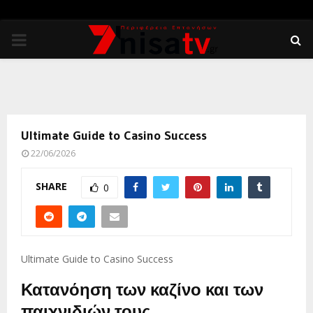
PRIMARY
MENU
Ultimate Guide to Casino Success
22/06/2026
SHARE
0
Ultimate Guide to Casino Success
Κατανόηση των καζίνο και των
παιχνιδιών τους