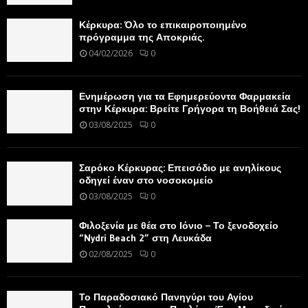
Κέρκυρα: Όλο το επικαιροποιημένο
πρόγραμμα της Αποκριάς.
04/02/2026
0
Ενημέρωση για τα Εφημερεύοντα Φαρμακεία
στην Κέρκυρα: Βρείτε Γρήγορα τη Βοήθειά Σας!
03/08/2025
0
Σαρόκο Κέρκυρας: Επεισόδιο με ανηλίκους
οδηγεί έναν στο νοσοκομείο
03/08/2025
0
Φιλοξενία με θέα στο Ιόνιο – Το ξενοδοχείο
“Nydri Beach 2” στη Λευκάδα
02/08/2025
0
Το Παραδοσιακό Πανηγύρι του Αγίου