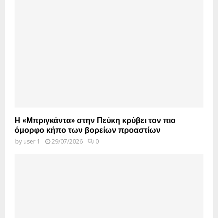
Η «Μπριγκάντα» στην Πεύκη κρύβει τον πιο
όμορφο κήπο των βορείων προαστίων
by
user 1
29/07/2026
0