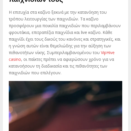
Η επιτυχία στα καζίνο ξεκινά με την κατανόηση του
τρόπου λειτουργίας των παιχνιδιών. Τα καζίνο
προσφέρουν μια ποικιλία παιχνιδιών που περιλαμβάνουν
φρουτάκια, επιτραπέζια παιχνίδια και live καζίνο. Κάθε
παιχνίδι έχει τους δικούς του κανόνες και στρατηγικές, και
η γνώση αυτών είναι θεμελιώδης για την αύξηση των
πιθανοτήτων νίκης. Συμπεριλαμβανομένου του
VipHive
casino
, οι παίκτες πρέπει να αφιερώσουν χρόνο για να
κατανοήσουν τη διαδικασία και τις πιθανότητες των
παιχνιδιών που επιλέγουν.