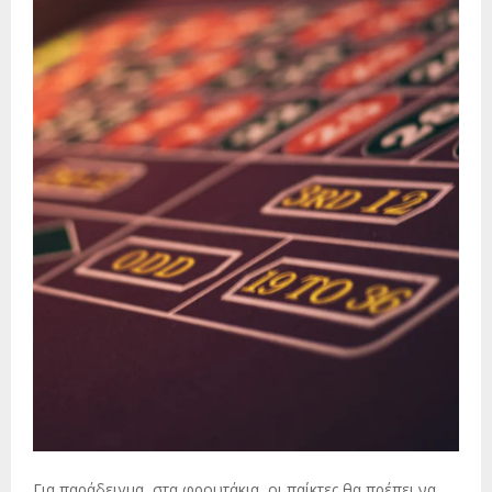
Για παράδειγμα, στα φρουτάκια, οι παίκτες θα πρέπει να