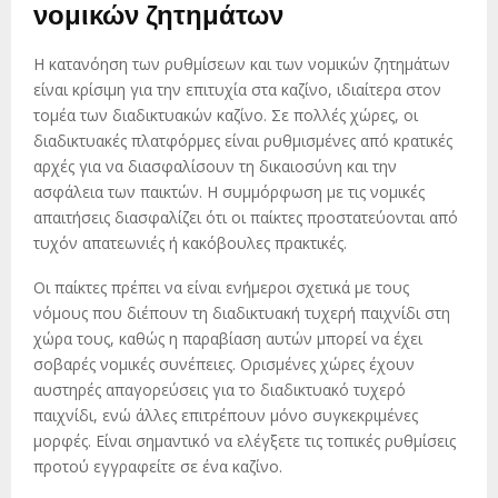
νομικών ζητημάτων
Η κατανόηση των ρυθμίσεων και των νομικών ζητημάτων
είναι κρίσιμη για την επιτυχία στα καζίνο, ιδιαίτερα στον
τομέα των διαδικτυακών καζίνο. Σε πολλές χώρες, οι
διαδικτυακές πλατφόρμες είναι ρυθμισμένες από κρατικές
αρχές για να διασφαλίσουν τη δικαιοσύνη και την
ασφάλεια των παικτών. Η συμμόρφωση με τις νομικές
απαιτήσεις διασφαλίζει ότι οι παίκτες προστατεύονται από
τυχόν απατεωνιές ή κακόβουλες πρακτικές.
Οι παίκτες πρέπει να είναι ενήμεροι σχετικά με τους
νόμους που διέπουν τη διαδικτυακή τυχερή παιχνίδι στη
χώρα τους, καθώς η παραβίαση αυτών μπορεί να έχει
σοβαρές νομικές συνέπειες. Ορισμένες χώρες έχουν
αυστηρές απαγορεύσεις για το διαδικτυακό τυχερό
παιχνίδι, ενώ άλλες επιτρέπουν μόνο συγκεκριμένες
μορφές. Είναι σημαντικό να ελέγξετε τις τοπικές ρυθμίσεις
προτού εγγραφείτε σε ένα καζίνο.