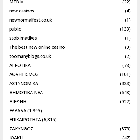
MEDIA
(22)
new casinos
(4)
newnormalfest.co.uk
(1)
public
(133)
stoiximatikes
(1)
The best new online casino
(3)
toomanyblogs.co.uk
(2)
ΑΓΡΟΤΙΚΑ
(78)
ΑΘΛΗΤΙΣΜΟΣ
(101)
ΑΣΤΥΝΟΜΙΚΑ
(328)
ΔΗΜΟΤΙΚΑ ΝΕΑ
(648)
ΔΙΕΘΝΗ
(927)
ΕΛΛΑΔΑ
(1,395)
ΕΠΙΚΑΙΡΟΤΗΤΑ
(6,815)
ΖΑΚΥΝΘΟΣ
(375)
ΙΘΑΚΗ
(47)