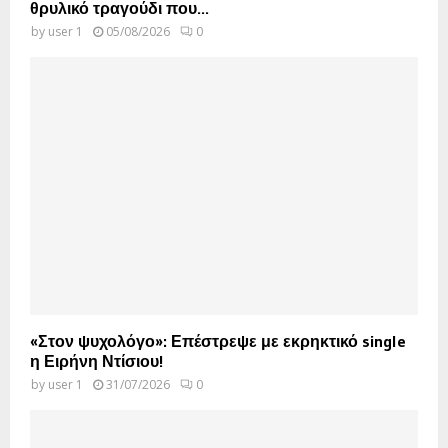
θρυλικό τραγούδι που...
by
user 1
05/08/2026
0
«Στον ψυχολόγο»: Επέστρεψε με εκρηκτικό single
η Ειρήνη Ντίσιου!
by
user 1
31/07/2026
0