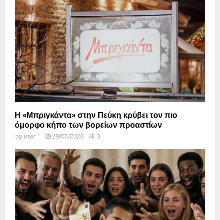
Η «Μπριγκάντα» στην Πεύκη κρύβει τον πιο
όμορφο κήπο των βορείων προαστίων
by
user 1
29/07/2026
0