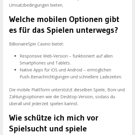
Umsatzbedingungen bieten.
Welche mobilen Optionen gibt
es für das Spielen unterwegs?
BillionaireSpin Casino bietet:
Responsive Web‑Version – funktioniert auf allen
Smartphones und Tablets.
Native Apps für iOS und Android – ermöglichen
Push‑Benachrichtigungen und schnellere Ladezeiten.
Die mobile Plattform unterstützt dieselben Spiele, Boni und
Zahlungsoptionen wie die Desktop‑Version, sodass du
überall und jederzeit spielen kannst.
Wie schütze ich mich vor
Spielsucht und spiele