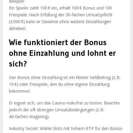
Beispiel:
Ein Spieler zahlt 100 € ein, erhält 100 € Bonus und 100
Freispiele. Nach Erfüllung der 30‑fachen Umsatzpflicht
(3.000 €) kann er Gewinne ohne weitere Einzahlungen
abheben.
Wie funktioniert der Bonus
ohne Einzahlung und lohnt er
sich?
Der Bonus ohne Einzahlung ist ein kleiner Geldbetrag (z. B.
10 €) oder Freispiele, den du ohne eigene Einzahlung
bekommst.
Er eignet sich, um das Casino risikofrei zu testen. Beachte
jedoch die oft strengen Umsatzbedingungen (z. B.
40‑faches Wagering).
Industry Secret: Wähle Slots mit hohem RTP für den Bonus