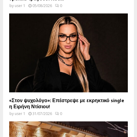
by
user 1
05/08/2026
0
«Στον ψυχολόγο»: Επέστρεψε με εκρηκτικό single
η Ειρήνη Ντίσιου!
by
user 1
31/07/2026
0