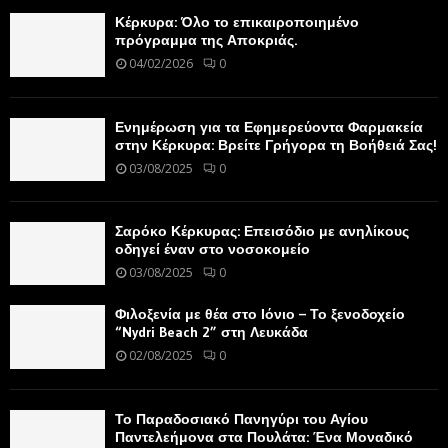
Κέρκυρα: Όλο το επικαιροποιημένο
πρόγραμμα της Αποκριάς.
04/02/2026
0
Ενημέρωση για τα Εφημερεύοντα Φαρμακεία
στην Κέρκυρα: Βρείτε Γρήγορα τη Βοήθειά Σας!
03/08/2025
0
Σαρόκο Κέρκυρας: Επεισόδιο με ανηλίκους
οδηγεί έναν στο νοσοκομείο
03/08/2025
0
Φιλοξενία με θέα στο Ιόνιο – Το ξενοδοχείο
“Nydri Beach 2” στη Λευκάδα
02/08/2025
0
Το Παραδοσιακό Πανηγύρι του Αγίου
Παντελεήμονα στα Πουλάτα: Ένα Μοναδικό