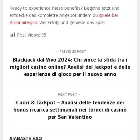
Ready to experience these benefits? Beginne jetzt und
entdecke das komplette Angebot, indem du
spiele bei
Billionairespin
. Viel Erfolg und genieße das Spiel!
Post Views:
95
PREVIOUS POST
Blackjack dal Vivo 2024: Chi vince la sfida tra i
migliori casinò online? Analisi dei jackpot e delle
esperienze di gioco per il nuovo anno
NEXT POST
Cuori & Jackpot – Analisi delle tendenze dei
bonus ricarica settimanali nei tornei di casinò
per San Valentino
ΔΙΑΒΑΣΤΕ ΕΔΩ