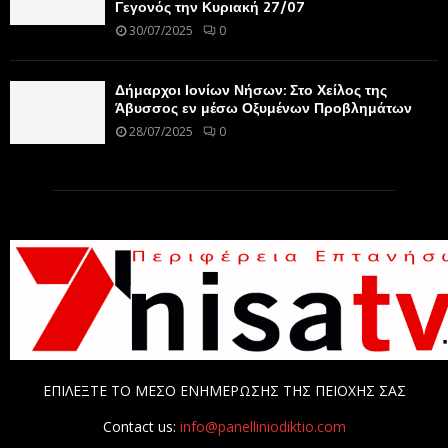
Γεγονός την Κυριακή 27/07
30/07/2025
0
Δήμαρχοι Ιονίων Νήσων: Στο Χείλος της
Άβυσσος εν μέσω Οξυμένων Προβλημάτων
28/07/2025
0
ΕΠΙΛΕΞΤΕ ΤΟ ΜΕΣΟ ΕΝΗΜΕΡΩΣΗΣ ΤΗΣ ΠΕΙΟΧΗΣ ΣΑΣ
Contact us:
info@panelliniodiktio.com