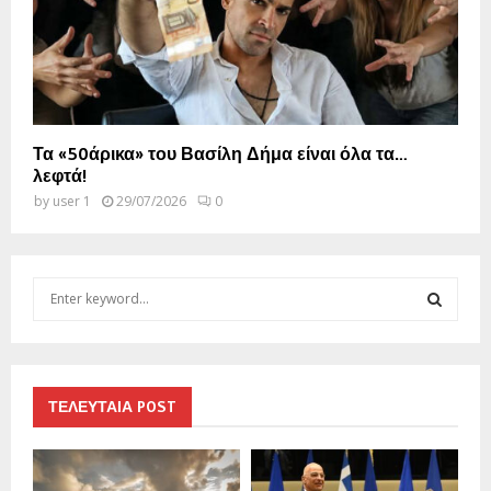
Τα «50άρικα» του Βασίλη Δήμα είναι όλα τα…
λεφτά!
by
user 1
29/07/2026
0
S
e
a
S
r
c
E
h
ΤΕΛΕΥΤΑΙΑ POST
f
A
o
r
R