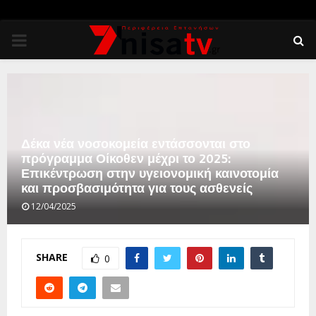
PRIMARY
MENU
Δέκα νέα νοσοκομεία εντάσσονται στο
πρόγραμμα Οίκοθεν μέχρι το 2025:
Επικέντρωση στην υγειονομική καινοτομία
και προσβασιμότητα για τους ασθενείς
12/04/2025
SHARE
0