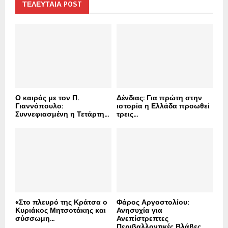
h
ΤΕΛΕΥΤΑΙΑ POST
f
A
o
r
R
:
C
H
Ο καιρός με τον Π.
Δένδιας: Για πρώτη στην
Γιαννόπουλο:
ιστορία η Ελλάδα προωθεί
Συννεφιασμένη η Τετάρτη...
τρεις...
«Στο πλευρό της Κράτσα ο
Φάρος Αργοστολίου:
Κυριάκος Μητσοτάκης και
Ανησυχία για
σύσσωμη...
Ανεπίστρεπτες
Περιβαλλοντικές Βλάβες