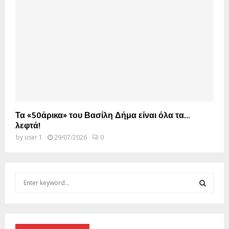
Τα «50άρικα» του Βασίλη Δήμα είναι όλα τα…
λεφτά!
by
user 1
29/07/2026
0
S
e
a
S
r
c
E