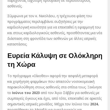
παρέχοντας ταχύτερη πρόσβαση σε περισσότερους
ασθενείς.
Σύμφωνα με τον κ. Νικολάου, η τρέχουσα φάση του
προγράμματος περιλαμβάνει συζητήσεις με την
καρδιολογική κοινότητα για να επεκταθεί η εφαρμογή του
και στους καρδιολογικούς ασθενείς, προσθέτοντας μια νέα
διάσταση στη φροντίδα των ασθενών με άλλες ιατρικές
καταστάσεις.
Ευρεία Κάλυψη σε Ολόκληρη
τη Χώρα
Το πρόγραμμα «Οίκοθεν» αφορά την ασφαλή μεταφορά
και χορήγηση φαρμάκων που απαιτούν νοσοκομειακή
παρακολούθηση στους ασθενείς στα σπίτια τους. Ξεκίνησε
το
Ιούνιο του 2023
από τον Άγιο Σάββα για ασθενείς με
συμπαγείς όγκους και έχει, από τότε, επεκταθεί σε αρκετές
σημαντικές ιατρικές μονάδες. Μέχρι τον Ιούνιο του
2024
,
προστέθηκαν το Μεταξά για ογκολογικούς και