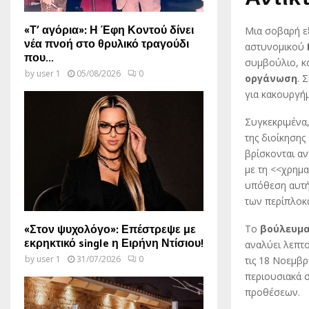
«Τ’ αγόρια»: Η Έφη Κοντού δίνει
Μια σοβαρή ε
νέα πνοή στο θρυλικό τραγούδι
αστυνομικού
που...
συμβούλιο, κα
by
user 1
05/08/2026
0
οργάνωση
. 
για κακουργήμ
Συγκεκριμένα
της διοίκηση
βρίσκονται αν
με τη <<χρημ
υπόθεση αυτή
των περίπλοκ
«Στον ψυχολόγο»: Επέστρεψε με
Το
βούλευμ
εκρηκτικό single η Ειρήνη Ντίσιου!
αναλύει λεπτο
by
user 1
31/07/2026
0
τις 18 Νοεμβρ
περιουσιακά σ
προθέσεων.