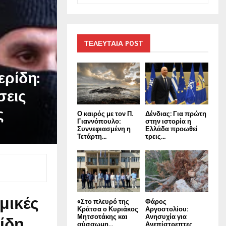
a
S
r
c
E
h
ΤΕΛΕΥΤΑΙΑ POST
f
A
o
ρίδη:
r
R
:
σεις
C
ς
Ο καιρός με τον Π.
Δένδιας: Για πρώτη
H
Γιαννόπουλο:
στην ιστορία η
Συννεφιασμένη η
Ελλάδα προωθεί
Τετάρτη...
τρεις...
μικές
«Στο πλευρό της
Φάρος
Κράτσα ο Κυριάκος
Αργοστολίου:
Μητσοτάκης και
Ανησυχία για
ίδη
σύσσωμη...
Ανεπίστρεπτες