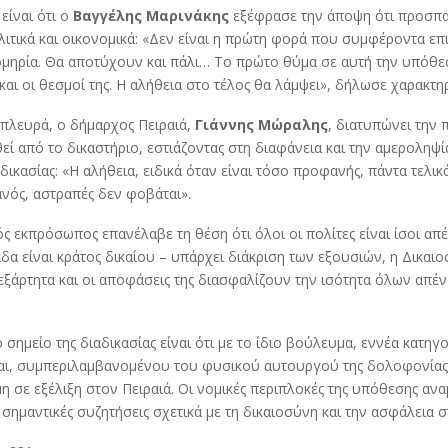
είναι ότι ο
Βαγγέλης Μαρινάκης
εξέφρασε την άποψη ότι προσπ
τικά και οικονομικά: «Δεν είναι η πρώτη φορά που συμφέροντα επ
μηρία. Θα αποτύχουν και πάλι… Το πρώτο θύμα σε αυτή την υπόθεση
και οι θεσμοί της. Η αλήθεια στο τέλος θα λάμψει», δήλωσε χαρακτηρ
 πλευρά, ο δήμαρχος Πειραιά,
Γιάννης Μώραλης
, διατυπώνει την
θεί από το δικαστήριο, εστιάζοντας στη διαφάνεια και την αμεροληψί
δικασίας: «Η αλήθεια, ειδικά όταν είναι τόσο προφανής, πάντα τελικά
νός, αστραπές δεν φοβάται».
ς εκπρόσωπος επανέλαβε τη θέση ότι όλοι οι πολίτες είναι ίσοι απέ
δα είναι κράτος δικαίου – υπάρχει διάκριση των εξουσιών, η Δικαι
εξάρτητα και οι αποφάσεις της διασφαλίζουν την ισότητα όλων απέν
 σημείο της διαδικασίας είναι ότι με το ίδιο βούλευμα, εννέα κατη
ι, συμπεριλαμβανομένου του φυσικού αυτουργού της δολοφονίας,
μη σε εξέλιξη στον Πειραιά. Οι νομικές περιπλοκές της υπόθεσης αν
ημαντικές συζητήσεις σχετικά με τη δικαιοσύνη και την ασφάλεια σ