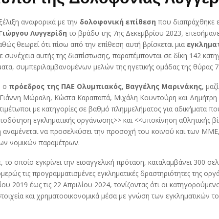
ξέλιξη αναφορικά με την
δολοφονική επίθεση
που διαπράχθηκε ε
Γιώργου Λυγγερίδη
το βράδυ της 7ης Δεκεμβρίου 2023, επεσήμανε
θώς θεωρεί ότι πίσω από την επίθεση αυτή βρίσκεται μια
εγκλημα
Σε συνέχεια αυτής της διαπίστωσης, παραπέμπονται σε δίκη 142 κατ
ατα, συμπεριλαμβανομένων μελών της ηγετικής ομάδας της θύρας 7
, ο
πρόεδρος της ΠΑΕ Ολυμπιακός
,
Βαγγέλης Μαρινάκης
, μαζ
ς Γιάννη Μώραλη, Κώστα Καραπαπά, Μιχάλη Κουντούρη και Δημήτρη
τιμέτωποι με κατηγορίες σε βαθμό πλημμελήματος για αδικήματα πο
ατοδότηση εγκληματικής οργάνωσης>> και <<υποκίνηση αθλητικής βί
 αναμένεται να προσελκύσει την προσοχή του κοινού και των ΜΜ
ων νομικών παραμέτρων.
α
, το οποίο εγκρίνει την εισαγγελική πρόταση, καταλαμβάνει 300 σελ
μερώς τις προγραμματισμένες εγκληματικές δραστηριότητες της ορ
ίου 2019 έως τις 22 Απριλίου 2024, τονίζοντας ότι οι κατηγορούμεν
τοιχεία και χρηματοοικονομικά μέσα με γνώση των εγκληματικών τ