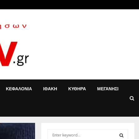
«Τ’ αγόρια»: Η Έφη Κοντού δίνει νέα…
ΚΕΦΑΛΟΝΙΑ
ΙΘΑΚΗ
ΚΥΘΗΡΑ
ΜΕΓΑΝΗΣΙ
S
e