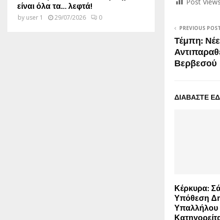
Post Views
είναι όλα τα… λεφτά!
by
user 1
29/07/2026
0
PREVIOUS POS
Τέμπη: Νέε
Αντιπαραθέ
Βερβεσού
ΔΙΑΒΑΣΤΕ Ε
Κέρκυρα: Σ
Υπόθεση Δη
Υπαλλήλου
Κατηγορείτα