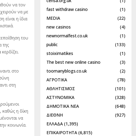
censa.org.uk
(1)
αθούν να τον
fast withdraw casino
(1)
ιχειρούν να με
MEDIA
(22)
 είναι η ίδια
ιστικά.
new casinos
(4)
newnormalfest.co.uk
(1)
 πεποίθηση του
public
(133)
α της
 κερδίζει.
stoiximatikes
(1)
The best new online casino
(3)
toomanyblogs.co.uk
(2)
ναντι στο
οσύνη
ΑΓΡΟΤΙΚΑ
(78)
αντι στη
ΑΘΛΗΤΙΣΜΟΣ
(101)
ΑΣΤΥΝΟΜΙΚΑ
(328)
γορούμενοι
ΔΗΜΟΤΙΚΑ ΝΕΑ
(648)
 καθώς η δίκη
ΔΙΕΘΝΗ
(927)
αμένονται να
ΕΛΛΑΔΑ
(1,395)
την κοινωνία.
ΕΠΙΚΑΙΡΟΤΗΤΑ
(6,815)