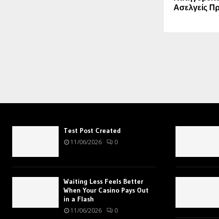
Ασελγείς Πρ
Test Post Created
11/06/2026
0
Waiting Less Feels Better
When Your Casino Pays Out
in a Flash
11/06/2026
0