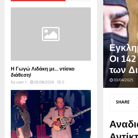
Εγκλη
Οι 142
των Δ
Η Γωγώ Λιδάκη με… ντίσκο
διάθεση!
03/04/2025
by
user 1
05/08/2026
0
SHARE
Αναδι
Αντίκ