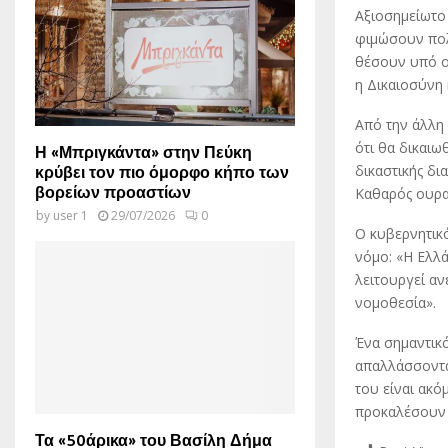
Αξιοσημείωτο 
φιμώσουν πολι
θέσουν υπό ο
η Δικαιοσύνη 
Από την άλλη
ότι θα δικαιω
Η «Μπριγκάντα» στην Πεύκη
δικαστικής δια
κρύβει τον πιο όμορφο κήπο των
βορείων προαστίων
Καθαρός ουρα
by
user 1
29/07/2026
0
Ο κυβερνητικό
νόμο: «Η Ελλά
λειτουργεί αν
νομοθεσία».
Ένα σημαντικό
απαλλάσσοντα
του είναι ακό
προκαλέσουν σ
Τα «50άρικα» του Βασίλη Δήμα