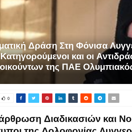
ματική Δράση Στη Φόνισα Λυγγε
 Κατηγορούμενοι και οι Αντιδρά
ιοικούντων της ΠΑΕ Ολυμπιακό
0
άρθρωση Διαδικασιών και Νο
τυποι της Δολοφονίας Λυγγερ