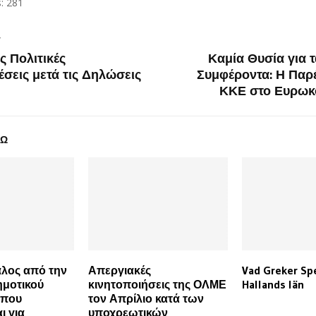
:
281
T
ς Πολιτικές
Καμία Θυσία για 
σεις μετά τις Δηλώσεις
Συμφέροντα: Η Παρ
ΚΚΕ στο Ευρωκ
ΔΩ
άλος από την
Απεργιακές
Vad Greker Spe
μοτικού
κινητοποιήσεις της ΟΛΜΕ
Hallands län
 που
τον Απρίλιο κατά των
ι για
υποχρεωτικών