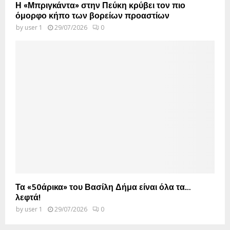
Η «Μπριγκάντα» στην Πεύκη κρύβει τον πιο
όμορφο κήπο των βορείων προαστίων
by
user 1
29/07/2026
0
Τα «50άρικα» του Βασίλη Δήμα είναι όλα τα…
λεφτά!
by
user 1
29/07/2026
0