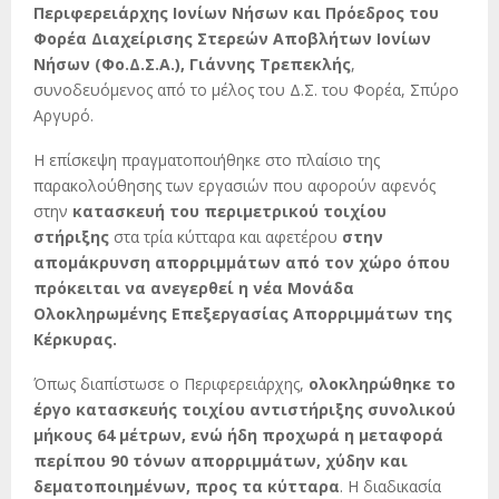
Περιφερειάρχης Ιονίων Νήσων και Πρόεδρος του
Φορέα Διαχείρισης Στερεών Αποβλήτων Ιονίων
Νήσων (Φο.Δ.Σ.Α.), Γιάννης Τρεπεκλής
,
συνοδευόμενος από το μέλος του Δ.Σ. του Φορέα, Σπύρο
Αργυρό.
Η επίσκεψη πραγματοποιήθηκε στο πλαίσιο της
παρακολούθησης των εργασιών που αφορούν αφενός
στην
κατασκευή του περιμετρικού τοιχίου
στήριξης
στα τρία κύτταρα και αφετέρου
στην
απομάκρυνση απορριμμάτων από τον χώρο όπου
πρόκειται να ανεγερθεί η νέα Μονάδα
Ολοκληρωμένης Επεξεργασίας Απορριμμάτων της
Κέρκυρας.
Όπως διαπίστωσε ο Περιφερειάρχης,
ολοκληρώθηκε το
έργο κατασκευής τοιχίου αντιστήριξης συνολικού
μήκους 64 μέτρων, ενώ ήδη προχωρά η μεταφορά
περίπου 90 τόνων απορριμμάτων, χύδην και
δεματοποιημένων, προς τα κύτταρα
. Η διαδικασία