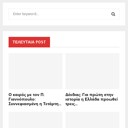
S
e
a
S
r
c
E
h
ΤΕΛΕΥΤΑΙΑ POST
f
A
o
r
R
:
C
H
Ο καιρός με τον Π.
Δένδιας: Για πρώτη στην
Γιαννόπουλο:
ιστορία η Ελλάδα προωθεί
Συννεφιασμένη η Τετάρτη...
τρεις...