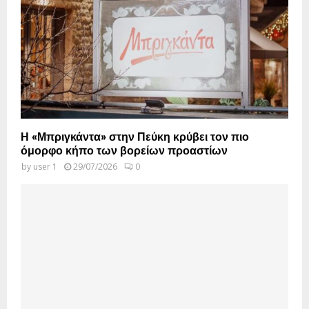
Η «Μπριγκάντα» στην Πεύκη κρύβει τον πιο
όμορφο κήπο των βορείων προαστίων
by
user 1
29/07/2026
0