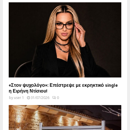
«Στον ψυχολόγο»: Επέστρεψε με εκρηκτικό single
η Ειρήνη Ντίσιου!
by
user 1
31/07/2026
0