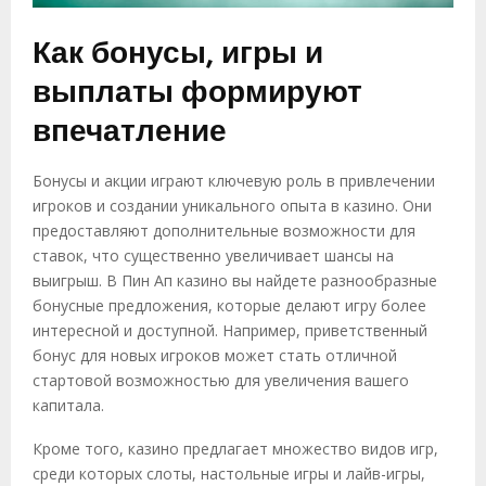
Как бонусы, игры и
выплаты формируют
впечатление
Бонусы и акции играют ключевую роль в привлечении
игроков и создании уникального опыта в казино. Они
предоставляют дополнительные возможности для
ставок, что существенно увеличивает шансы на
выигрыш. В Пин Ап казино вы найдете разнообразные
бонусные предложения, которые делают игру более
интересной и доступной. Например, приветственный
бонус для новых игроков может стать отличной
стартовой возможностью для увеличения вашего
капитала.
Кроме того, казино предлагает множество видов игр,
среди которых слоты, настольные игры и лайв-игры,