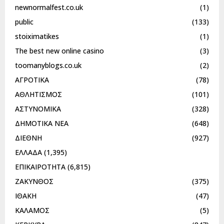
newnormalfest.co.uk
(1)
public
(133)
stoiximatikes
(1)
The best new online casino
(3)
toomanyblogs.co.uk
(2)
ΑΓΡΟΤΙΚΑ
(78)
ΑΘΛΗΤΙΣΜΟΣ
(101)
ΑΣΤΥΝΟΜΙΚΑ
(328)
ΔΗΜΟΤΙΚΑ ΝΕΑ
(648)
ΔΙΕΘΝΗ
(927)
ΕΛΛΑΔΑ
(1,395)
ΕΠΙΚΑΙΡΟΤΗΤΑ
(6,815)
ΖΑΚΥΝΘΟΣ
(375)
ΙΘΑΚΗ
(47)
ΚΑΛΑΜΟΣ
(5)