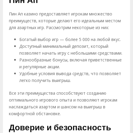
Пин Ап казино предоставляет игрокам множество
преимуществ, которые делают его идеальным местом
для азартных игр. Рассмотрим некоторые из них:
Богатый выбор игр — более 5 000 на любой вкус.
Доступный минимальный депозит, который
позволяет начать игру с небольшими средствами.
Разнообразные бонусы, включая приветственные
и регулярные акции.
Удобные условия вывода средств, что позволяет
легко получить выигрыш.
Все эти преимущества способствуют созданию
оптимального игрового опыта и позволяют игрокам
наслаждаться азартом и шансом на выигрыш в
комфортной обстановке.
Доверие и безопасность