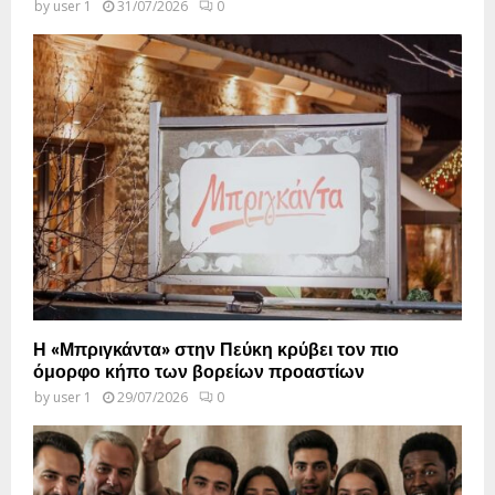
by
user 1
31/07/2026
0
Η «Μπριγκάντα» στην Πεύκη κρύβει τον πιο
όμορφο κήπο των βορείων προαστίων
by
user 1
29/07/2026
0