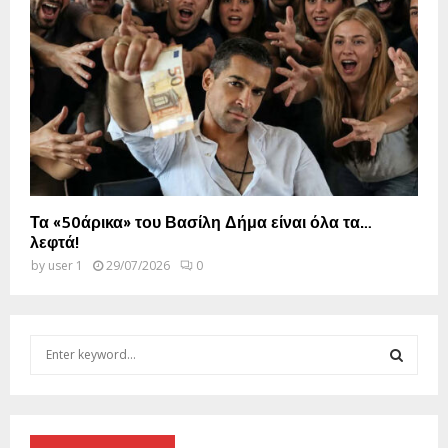
Τα «50άρικα» του Βασίλη Δήμα είναι όλα τα…
λεφτά!
by
user 1
29/07/2026
0
S
e
a
S
r
c
E