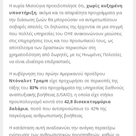
Η κυρία Μισούγια προειδοποίησε ότι,
χωρίς αυξημένη
υποστήριξη
, ακόμα και τα απαραίτητα προγράμματα για
την διάσωση ζωών θα μπορούσαν να αντιμετωπίσουν
σοβαρές απειλές. Οι δηλώσεις της έρχονται σε μια στιγμή
που πολλές υπηρεσίες του ΟΗΕ ανακοινώνουν μειώσεις
στις επιχειρήσεις τους και του προσωπικού τους, ως
αποτέλεσμα των δραστικών περικοπών στη
χρηματοδότηση από δωρητές, με τις Ηνωμένες Πολιτείες
να είναι ιδιαίτερα επιδραστικές.
Η κυβέρνηση του πρώην Αμερικανού προέδρου
Ντόναλντ Τραμπ
είχε προχωρήσει σε περικοπές της
τάξης του
83%
στα προγράμματα της υπηρεσίας διεθνούς
αναπτυξιακής βοήθειας (USAID), η οποία είχε ετήσιο
προϋπολογισμό κοντά στα
42,8 δισεκατομμύρια
δολάρια
, ποσό που αντιπροσώπευε το 42% της
παγκόσμιας ανθρωπιστικής βοήθειας.
Η κατάσταση αυτή αναδεικνύει την ανάγκη περαιτέρω
ενίσχυσης των ανθρωπιστικών προσπαθειών, καθώς οι