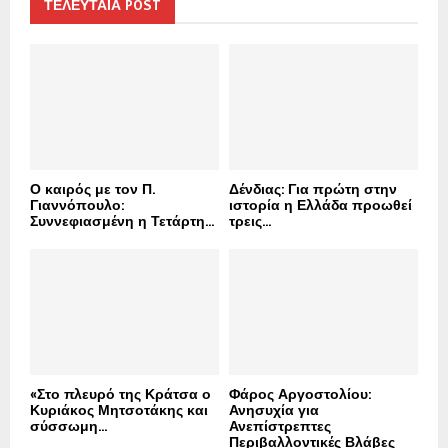
h
ΤΕΛΕΥΤΑΙΑ POST
f
A
o
r
R
:
C
H
Ο καιρός με τον Π.
Δένδιας: Για πρώτη στην
Γιαννόπουλο:
ιστορία η Ελλάδα προωθεί
Συννεφιασμένη η Τετάρτη...
τρεις...
«Στο πλευρό της Κράτσα ο
Φάρος Αργοστολίου:
Κυριάκος Μητσοτάκης και
Ανησυχία για
σύσσωμη...
Ανεπίστρεπτες
Περιβαλλοντικές Βλάβες