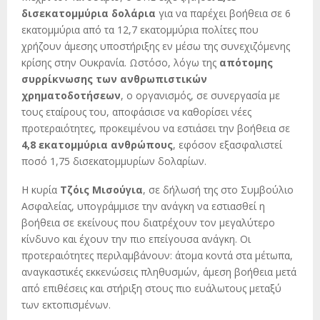
δισεκατομμύρια δολάρια
για να παρέχει βοήθεια σε 6
εκατομμύρια από τα 12,7 εκατομμύρια πολίτες που
χρήζουν άμεσης υποστήριξης εν μέσω της συνεχιζόμενης
κρίσης στην Ουκρανία. Ωστόσο, λόγω της
απότομης
συρρίκνωσης των ανθρωπιστικών
χρηματοδοτήσεων
, ο οργανισμός, σε συνεργασία με
τους εταίρους του, αποφάσισε να καθορίσει νέες
προτεραιότητες, προκειμένου να εστιάσει την βοήθεια σε
4,8 εκατομμύρια ανθρώπους
, εφόσον εξασφαλιστεί
ποσό 1,75 δισεκατομμυρίων δολαρίων.
Η κυρία
Τζόις Μισούγια
, σε δήλωσή της στο Συμβούλιο
Ασφαλείας, υπογράμμισε την ανάγκη να εστιασθεί η
βοήθεια σε εκείνους που διατρέχουν τον μεγαλύτερο
κίνδυνο και έχουν την πιο επείγουσα ανάγκη. Οι
προτεραιότητες περιλαμβάνουν: άτομα κοντά στα μέτωπα,
αναγκαστικές εκκενώσεις πληθυσμών, άμεση βοήθεια μετά
από επιθέσεις και στήριξη στους πιο ευάλωτους μεταξύ
των εκτοπισμένων.