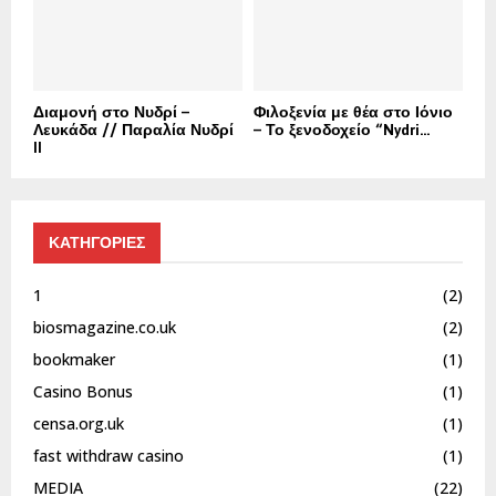
Διαμονή στο Νυδρί –
Φιλοξενία με θέα στο Ιόνιο
Λευκάδα // Παραλία Νυδρί
– Το ξενοδοχείο “Nydri...
II
ΚΑΤΗΓΟΡΙΕΣ
1
(2)
biosmagazine.co.uk
(2)
bookmaker
(1)
Casino Bonus
(1)
censa.org.uk
(1)
fast withdraw casino
(1)
MEDIA
(22)