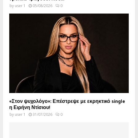
by
user 1
05/08/2026
0
«Στον ψυχολόγο»: Επέστρεψε με εκρηκτικό single
η Ειρήνη Ντίσιου!
by
user 1
31/07/2026
0