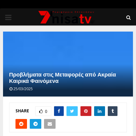
PRIMARY
MENU
Προβλήματα στις Μεταφορές από Ακραία
Καιρικά Φαινόμενα
25/03/2025
SHARE
0