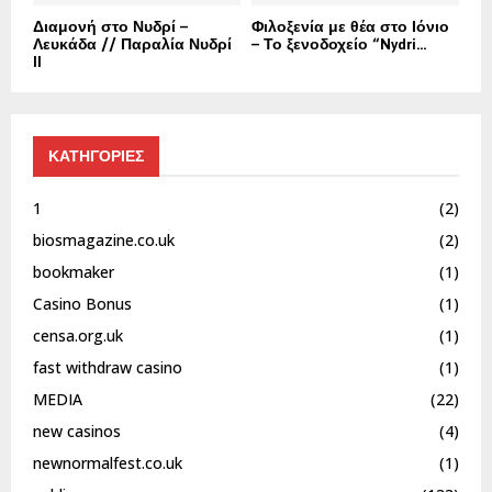
Διαμονή στο Νυδρί –
Φιλοξενία με θέα στο Ιόνιο
Λευκάδα // Παραλία Νυδρί
– Το ξενοδοχείο “Nydri...
II
ΚΑΤΗΓΟΡΙΕΣ
1
(2)
biosmagazine.co.uk
(2)
bookmaker
(1)
Casino Bonus
(1)
censa.org.uk
(1)
fast withdraw casino
(1)
MEDIA
(22)
new casinos
(4)
newnormalfest.co.uk
(1)