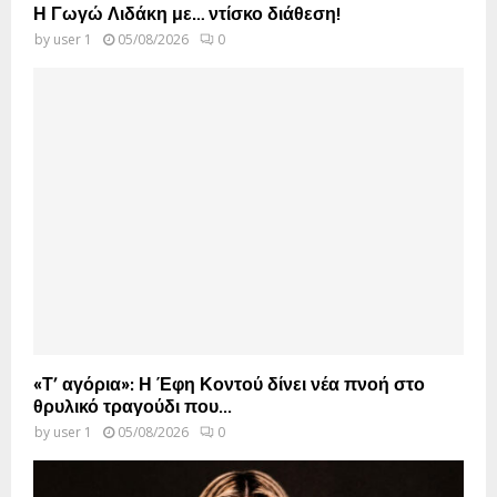
Η Γωγώ Λιδάκη με… ντίσκο διάθεση!
by
user 1
05/08/2026
0
«Τ’ αγόρια»: Η Έφη Κοντού δίνει νέα πνοή στο
θρυλικό τραγούδι που...
by
user 1
05/08/2026
0