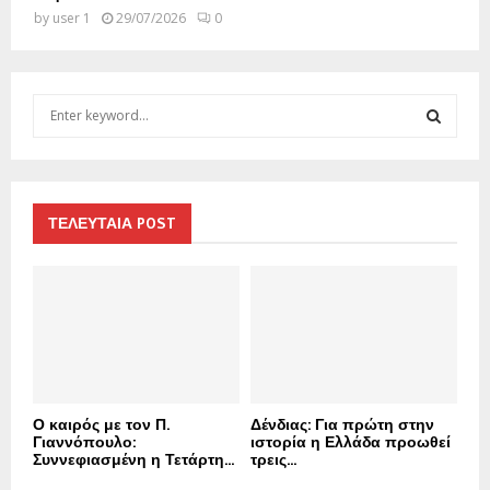
by
user 1
29/07/2026
0
S
e
a
S
r
c
E
h
ΤΕΛΕΥΤΑΙΑ POST
f
A
o
r
R
:
C
H
Ο καιρός με τον Π.
Δένδιας: Για πρώτη στην
Γιαννόπουλο:
ιστορία η Ελλάδα προωθεί
Συννεφιασμένη η Τετάρτη...
τρεις...