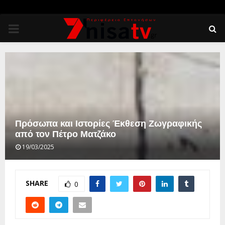
PRIMARY
MENU
Πρόσωπα και Ιστορίες Έκθεση Ζωγραφικής
από τον Πέτρο Ματζάκο
19/03/2025
SHARE
0