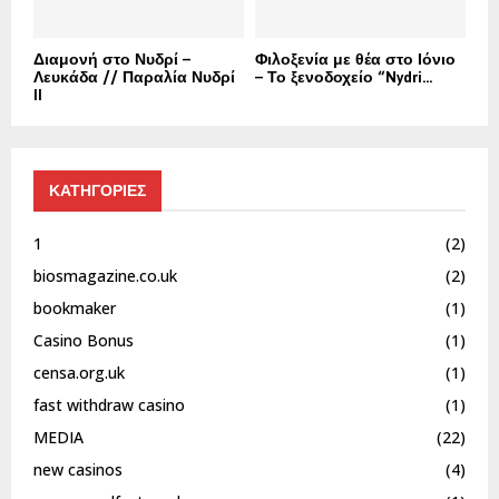
Διαμονή στο Νυδρί –
Φιλοξενία με θέα στο Ιόνιο
Λευκάδα // Παραλία Νυδρί
– Το ξενοδοχείο “Nydri...
II
ΚΑΤΗΓΟΡΙΕΣ
1
(2)
biosmagazine.co.uk
(2)
bookmaker
(1)
Casino Bonus
(1)
censa.org.uk
(1)
fast withdraw casino
(1)
MEDIA
(22)
new casinos
(4)