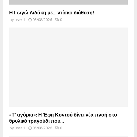
Η Γωγώ Λιδάκη με… ντίσκο διάθεση!
by
user 1
05/08/2026
0
«Τ’ αγόρια»: Η Έφη Κοντού δίνει νέα πνοή στο
θρυλικό τραγούδι που...
by
user 1
05/08/2026
0