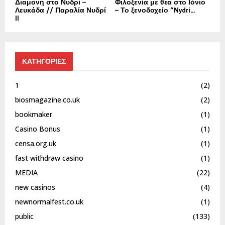
Διαμονή στο Νυδρί –
Φιλοξενία με θέα στο Ιόνιο
Λευκάδα // Παραλία Νυδρί
– Το ξενοδοχείο “Nydri...
II
ΚΑΤΗΓΟΡΙΕΣ
1
(2)
biosmagazine.co.uk
(2)
bookmaker
(1)
Casino Bonus
(1)
censa.org.uk
(1)
fast withdraw casino
(1)
MEDIA
(22)
new casinos
(4)
newnormalfest.co.uk
(1)
public
(133)