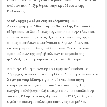
θέσουν ένα νέο
παγκόσμιο ρεκόρ
κατά τη διάρκεια των
αγώνων που διεξήχθησαν στην
Κρούζιτσα της
Πολωνίας
.
Ο Δήμαρχος Στέφανος Πουλημένος
και ο
Αντιδήμαρχος Αθλητισμού Παντελής Γιαννούλης
εξέφρασαν τα θερμά τους συγχαρητήρια στην Έλενα και
την οικογένειά της για τις εξαιρετικές επιδόσεις της, οι
οποίες αποτελούν επιστέγασμα σκληρών κόπων και
επίμονης προσπάθειας πολλών ετών. Οι καρποί των
προσπαθειών της επιβεβαιώνουν τη σημασία της
φιλοδοξίας και της αφοσίωσης στον αθλητισμό.
Κατά την τελετή απονομής του τιμητικού επαίνου, ο
Δήμαρχος υπογράμμισε ότι η Έλενα Διαβάτη αποτελεί ένα
λαμπρό παράδειγμα
για τη νέα γενιά και πηγή
υπερηφάνειας
για την τοπική κοινωνία μας. Της
ευχήθηκε ολόψυχα καλή επιτυχία στην προσπάθειά της
για τους
Ολυμπιακούς Αγώνες του 2028
, καθώς και
υγεία και ακόμη μεγαλύτερες επιτυχίες στο μέλλον.