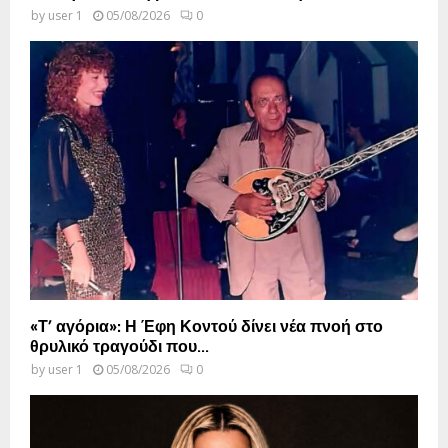
by
user 1
05/08/2026
0
«Τ’ αγόρια»: Η Έφη Κοντού δίνει νέα πνοή στο
θρυλικό τραγούδι που...
by
user 1
05/08/2026
0