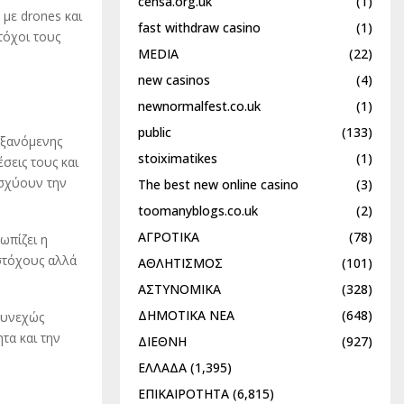
censa.org.uk
(1)
 με drones και
fast withdraw casino
(1)
τόχοι τους
MEDIA
(22)
new casinos
(4)
newnormalfest.co.uk
(1)
public
(133)
υξανόμενης
stoiximatikes
(1)
σεις τους και
ισχύουν την
The best new online casino
(3)
toomanyblogs.co.uk
(2)
ΑΓΡΟΤΙΚΑ
(78)
ωπίζει η
στόχους αλλά
ΑΘΛΗΤΙΣΜΟΣ
(101)
ΑΣΤΥΝΟΜΙΚΑ
(328)
ΔΗΜΟΤΙΚΑ ΝΕΑ
(648)
συνεχώς
τα και την
ΔΙΕΘΝΗ
(927)
ΕΛΛΑΔΑ
(1,395)
ΕΠΙΚΑΙΡΟΤΗΤΑ
(6,815)