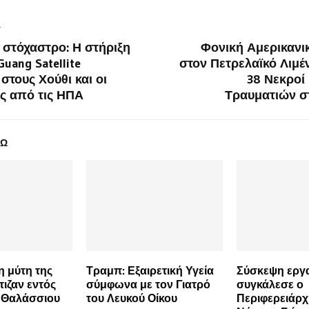
T
 στόχαστρο: Η στήριξη
Φονική Αμερικανι
uang Satellite
στον Πετρελαϊκό Λιμέ
 στους Χούθι και οι
38 Νεκροί
ις από τις ΗΠΑ
Τραυματιών σ
ΔΩ
 μύτη της
Τραμπ: Εξαιρετική Υγεία
Σύσκεψη εργ
τιζαν εντός
σύμφωνα με τον Γιατρό
συγκάλεσε ο
ύ Θαλάσσιου
του Λευκού Οίκου
Περιφερειάρχ