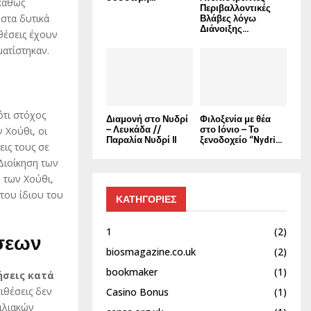
καθώς
Περιβαλλοντικές
στα δυτικά
Βλάβες λόγω
Διάνοιξης...
θέσεις έχουν
ατίστηκαν.
ότι στόχος
Διαμονή στο Νυδρί
Φιλοξενία με θέα
– Λευκάδα //
στο Ιόνιο – Το
 Χούθι, οι
Παραλία Νυδρί II
ξενοδοχείο “Nydri...
εις τους σε
Διοίκηση των
 των Χούθι,
του ίδιου του
ΚΑΤΗΓΟΡΙΕΣ
1
(2)
σεων
biosmagazine.co.uk
(2)
bookmaker
(1)
ήσεις κατά
ιθέσεις δεν
Casino Bonus
(1)
τιλιακών