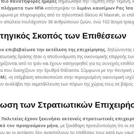
 πιο θανατηφόρες ημέρες
σημειώθηκε την Πέμπτη στην Υεμένη, 
 πλήγματα των ΗΠΑ
κατέστρεψαν το
λιμάνι καυσίμων Ρας Ίσα
μφωνα με πληροφορίες από το τηλεοπτικό δίκτυο Al Masirah, οι επι
ην απώλεια τουλάχιστον 38 ανθρώπινων ζωών, ενώ 102 άτομα τραυμ
τηγικός Σκοπός των Επιθέσεων
ο επιβεβαίωσε την εκτέλεση της επιχείρησης
, δηλώνοντας 
ατιωτικής δράσης ήταν η αποδυνάμωση της οικονομικής επιρροής των
ρίζονται από το Ιράν και έχουν κατηγορηθεί για τις συνεχείς επιθέσ
ία που διασχίζουν την Ερυθρά Θάλασσα. Σύμφωνα με την Κεντρική 
OM
), «η επέμβαση αποσκοπούσε στην περιορισμένη οικονομική ισχύ
υν αναλάβει την εκμετάλλευση των πόρων της χώρας τους σε βάρος 
ωση των Στρατιωτικών Επιχειρή
 Πολιτείες έχουν ξεκινήσει εκτενείς στρατιωτικές επιχειρ
πό τον προηγούμενο μήνα
, με ξεκάθαρη προειδοποίηση ότι οι επ
ν αν οι αντάρτες δεν αναστείλουν τις επιθέσεις τους κατά των ναυ