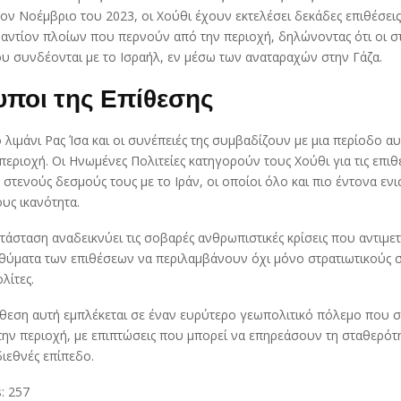
ον Νοέμβριο του 2023, οι Χούθι έχουν εκτελέσει δεκάδες επιθέσεις
αντίον πλοίων που περνούν από την περιοχή, δηλώνοντας ότι οι σ
ου συνδέονται με το Ισραήλ, εν μέσω των αναταραχών στην Γάζα.
υποι της Επίθεσης
 λιμάνι Ρας Ίσα και οι συνέπειές της συμβαδίζουν με μια περίοδο α
περιοχή. Οι Ηνωμένες Πολιτείες κατηγορούν τους Χούθι για τις επιθέ
 στενούς δεσμούς τους με το Ιράν, οι οποίοι όλο και πιο έντονα εν
ους ικανότητα.
άσταση αναδεικνύει τις σοβαρές ανθρωπιστικές κρίσεις που αντιμετ
α θύματα των επιθέσεων να περιλαμβάνουν όχι μόνο στρατιωτικούς 
λίτες.
πίθεση αυτή εμπλέκεται σε έναν ευρύτερο γεωπολιτικό πόλεμο που 
την περιοχή, με επιπτώσεις που μπορεί να επηρεάσουν τη σταθερότη
ιεθνές επίπεδο.
:
257