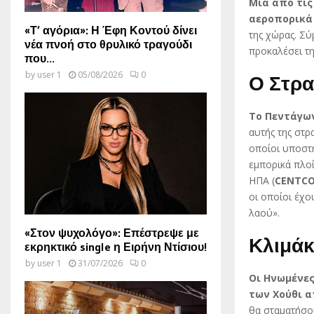
Μία από τις
αεροπορικά
«Τ’ αγόρια»: Η Έφη Κοντού δίνει
της χώρας. Σύ
νέα πνοή στο θρυλικό τραγούδι
προκαλέσει τ
που...
by
user 1
05/08/2026
0
Ο Στρα
Το Πεντάγων
αυτής της στρ
οποίοι υποστη
εμπορικά πλο
ΗΠΑ (
CENTC
οι οποίοι έχο
λαού».
«Στον ψυχολόγο»: Επέστρεψε με
Κλιμάκ
εκρηκτικό single η Ειρήνη Ντίσιου!
by
user 1
31/07/2026
0
Οι Ηνωμένες
των Χούθι α
θα σταματήσου