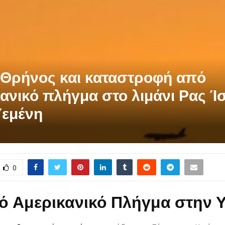
: Θρήνος και καταστροφή από
ανικό πλήγμα στο λιμάνι Ρας Ί
Υεμένη
0
ό Αμερικανικό Πλήγμα στην 