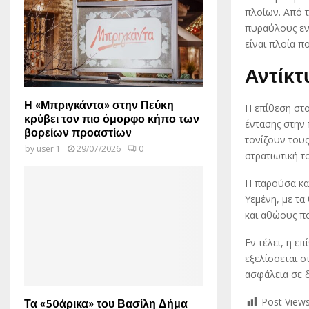
πλοίων. Από τ
πυραύλους εν
είναι πλοία π
Αντίκτ
Η «Μπριγκάντα» στην Πεύκη
Η επίθεση στο
κρύβει τον πιο όμορφο κήπο των
έντασης στην 
βορείων προαστίων
τονίζουν τους
by
user 1
29/07/2026
0
στρατιωτική τ
Η παρούσα κατ
Υεμένη, με τ
και αθώους πο
Εν τέλει, η ε
εξελίσσεται σ
ασφάλεια σε δ
Post Views
Τα «50άρικα» του Βασίλη Δήμα