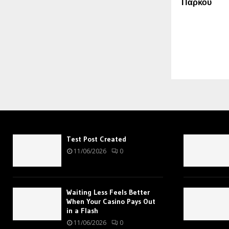
Πάρκου
Test Post Created
11/06/2026
0
Waiting Less Feels Better
When Your Casino Pays Out
in a Flash
11/06/2026
0