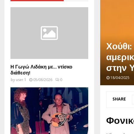
Χούθι
αμερικ
στην 
Η Γωγώ Λιδάκη με… ντίσκο
διάθεση!
18/04/2025
by
user 1
05/08/2026
0
SHARE
Φονικ