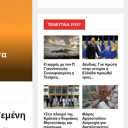
a
S
r
c
E
h
ΤΕΛΕΥΤΑΙΑ POST
f
A
o
r
R
:
σα
C
Ο καιρός με τον Π.
Δένδιας: Για πρώτη
H
Γιαννόπουλο:
στην ιστορία η
Συννεφιασμένη η
Ελλάδα προωθεί
Τετάρτη...
τρεις...
Υεμένη
«Στο πλευρό της
Φάρος
Κράτσα ο Κυριάκος
Αργοστολίου:
Μητσοτάκης και
Ανησυχία για
σύσσωμη...
Ανεπίστρεπτες