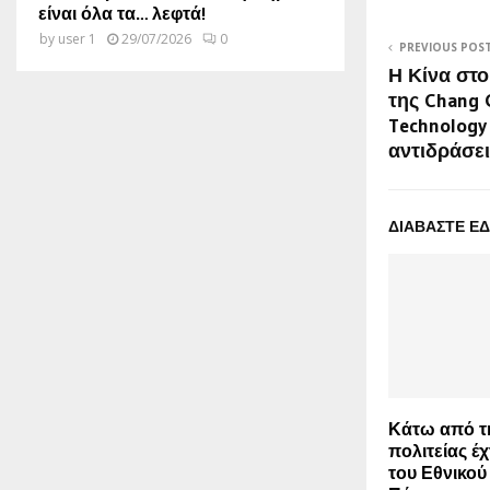
είναι όλα τα… λεφτά!
by
user 1
29/07/2026
0
PREVIOUS POS
Η Κίνα στο
της Chang G
Technology
αντιδράσε
ΔΙΑΒΑΣΤΕ Ε
Κάτω από τη
πολιτείας έχ
του Εθνικο