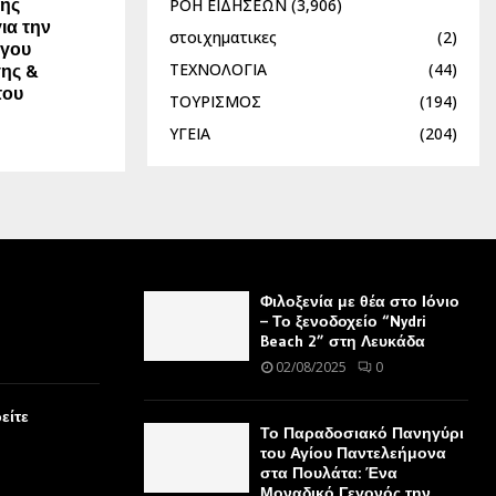
νης
ΡΟΗ ΕΙΔΗΣΕΩΝ
(3,906)
ια την
στοιχηματικες
(2)
ργου
ΤΕΧΝΟΛΟΓΙΑ
(44)
ης &
του
ΤΟΥΡΙΣΜΟΣ
(194)
ΥΓΕΙΑ
(204)
Φιλοξενία με θέα στο Ιόνιο
– Το ξενοδοχείο “Nydri
Beach 2” στη Λευκάδα
02/08/2025
0
είτε
Το Παραδοσιακό Πανηγύρι
του Αγίου Παντελεήμονα
στα Πουλάτα: Ένα
Μοναδικό Γεγονός την