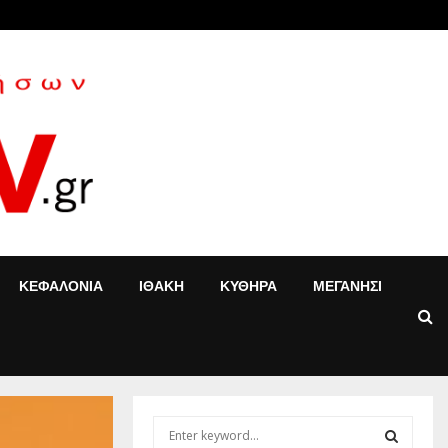
«Τ’ αγόρια»: Η Έφη Κοντού δίνει νέα…
ΚΕΦΑΛΟΝΙΑ
ΙΘΑΚΗ
ΚΥΘΗΡΑ
ΜΕΓΑΝΗΣΙ
S
e