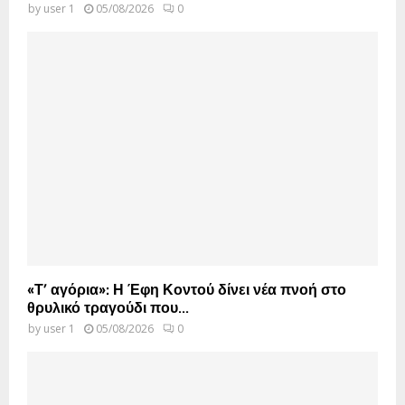
by
user 1
05/08/2026
0
«Τ’ αγόρια»: Η Έφη Κοντού δίνει νέα πνοή στο
θρυλικό τραγούδι που...
by
user 1
05/08/2026
0