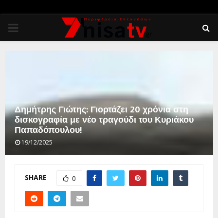
PRIMARY
MENU
Δημήτρης Γιώτης: Γιορτάζει 20 χρόνια στη
δισκογραφία με νέο τραγούδι του Κυριάκου
Παπαδόπουλου!
19/12/2025
SHARE
0