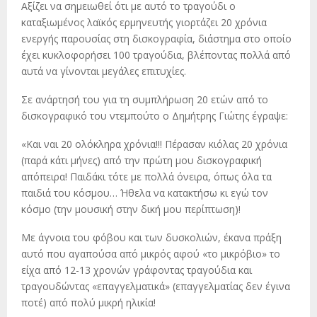
Αξίζει να σημειωθεί ότι με αυτό το τραγούδι ο
καταξιωμένος λαϊκός ερμηνευτής γιορτάζει 20 χρόνια
ενεργής παρουσίας στη δισκογραφία, διάστημα στο οποίο
έχει κυκλοφορήσει 100 τραγούδια, βλέποντας πολλά από
αυτά να γίνονται μεγάλες επιτυχίες.
Σε ανάρτησή του για τη συμπλήρωση 20 ετών από το
δισκογραφικό του ντεμπούτο ο Δημήτρης Γιώτης έγραψε:
«Και ναι 20 ολόκληρα χρόνια!!! Πέρασαν κιόλας 20 χρόνια
(παρά κάτι μήνες) από την πρώτη μου δισκογραφική
απόπειρα! Παιδάκι τότε με πολλά όνειρα, όπως όλα τα
παιδιά του κόσμου… Ήθελα να κατακτήσω κι εγώ τον
κόσμο (την μουσική στην δική μου περίπτωση)!
Με άγνοια του φόβου και των δυσκολιών, έκανα πράξη
αυτό που αγαπούσα από μικρός αφού «το μικρόβιο» το
είχα από 12-13 χρονών γράφοντας τραγούδια και
τραγουδώντας «επαγγελματικά» (επαγγελματίας δεν έγινα
ποτέ) από πολύ μικρή ηλικία!