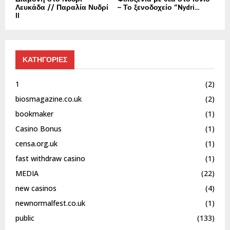
Λευκάδα // Παραλία Νυδρί
– Το ξενοδοχείο “Nydri...
II
ΚΑΤΗΓΟΡΙΕΣ
1
(2)
biosmagazine.co.uk
(2)
bookmaker
(1)
Casino Bonus
(1)
censa.org.uk
(1)
fast withdraw casino
(1)
MEDIA
(22)
new casinos
(4)
newnormalfest.co.uk
(1)
public
(133)