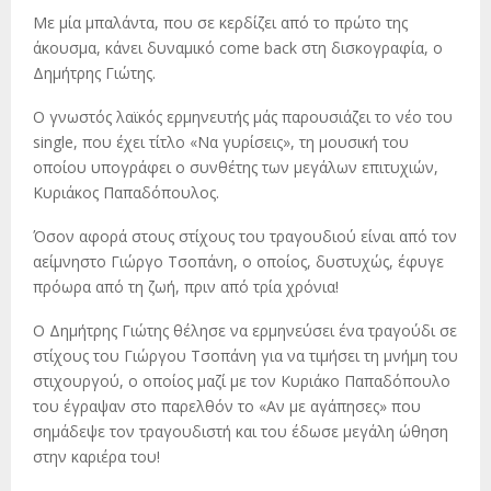
Με μία μπαλάντα, που σε κερδίζει από το πρώτο της
άκουσμα, κάνει δυναμικό come back στη δισκογραφία, o
Δημήτρης Γιώτης.
O γνωστός λαϊκός ερμηνευτής μάς παρουσιάζει το νέο του
single, που έχει τίτλο «Να γυρίσεις», τη μουσική του
οποίου υπογράφει ο συνθέτης των μεγάλων επιτυχιών,
Κυριάκος Παπαδόπουλος.
Όσον αφορά στους στίχους του τραγουδιού είναι από τον
αείμνηστο Γιώργο Τσοπάνη, ο οποίος, δυστυχώς, έφυγε
πρόωρα από τη ζωή, πριν από τρία χρόνια!
Ο Δημήτρης Γιώτης θέλησε να ερμηνεύσει ένα τραγούδι σε
στίχους του Γιώργου Τσοπάνη για να τιμήσει τη μνήμη του
στιχουργού, ο οποίος μαζί με τον Κυριάκο Παπαδόπουλο
του έγραψαν στο παρελθόν το «Αν με αγάπησες» που
σημάδεψε τον τραγουδιστή και του έδωσε μεγάλη ώθηση
στην καριέρα του!