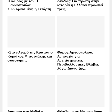
Ο καιρός με τον Π.
Δένδιας: Για πρώτη στην
Γιαννόπουλο:
ιστορία η Ελλάδα προωθεί
Συννεφιασμένη η Τετάρτη...
τρεις...
«Στο πλευρό της Κράτσα ο
Φάρος Αργοστολίου:
Κυριάκος Μητσοτάκης και
Ανησυχία για
σύσσωμη...
Ανεπίστρεπτες
Περιβαλλοντικές Βλάβες
λόγω Διάνοιξης...
Διαμονή στο Νυδρί –
Φιλοξενία με θέα στο Ιόνιο