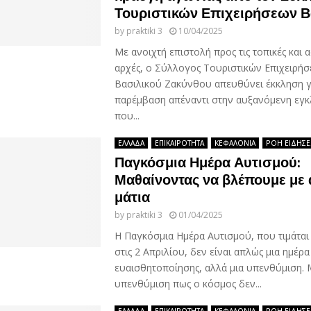
Τουριστικών Επιχειρήσεων Β
by
praktiki 3
10/04/2025
Με ανοιχτή επιστολή προς τις τοπικές και 
αρχές, ο Σύλλογος Τουριστικών Επιχειρή
Βασιλικού Ζακύνθου απευθύνει έκκληση γ
παρέμβαση απέναντι στην αυξανόμενη εγκ
που...
ΕΛΛΑΔΑ
ΕΠΙΚΑΙΡΟΤΗΤΑ
ΚΕΦΑΛΟΝΙΑ
ΡΟΗ ΕΙΔΗΣ
Παγκόσμια Ημέρα Αυτισμού:
Μαθαίνοντας να βλέπουμε με 
μάτια
by
praktiki 3
01/04/2025
Η Παγκόσμια Ημέρα Αυτισμού, που τιμάται
στις 2 Απριλίου, δεν είναι απλώς μια ημέρα
ευαισθητοποίησης, αλλά μια υπενθύμιση. 
υπενθύμιση πως ο κόσμος δεν...
ΕΛΛΑΔΑ
ΕΠΙΚΑΙΡΟΤΗΤΑ
ΚΕΦΑΛΟΝΙΑ
ΡΟΗ ΕΙΔΗΣ