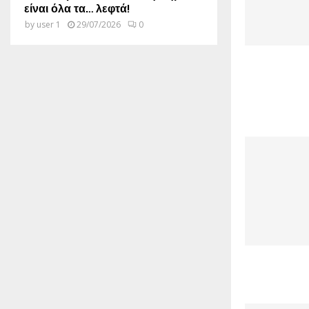
είναι όλα τα… λεφτά!
by
user 1
29/07/2026
0