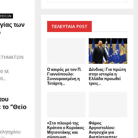
a
S
r
ΔΗΣΕΩΝ
c
E
γίας των
h
ΤΕΛΕΥΤΑΙΑ POST
ο
f
A
o
r
R
:
ΑΣΤΗΜΑΤΩΝ
C
Ο καιρός με τον Π.
Δένδιας: Για πρώτη
H
0 Μ.
Γιαννόπουλο:
στην ιστορία η
...
Συννεφιασμένη η
Ελλάδα προωθεί
Τετάρτη...
τρεις...
του
 το “Θείο
«Στο πλευρό της
Φάρος
Κράτσα ο Κυριάκος
Αργοστολίου:
μελητηρίου
Μητσοτάκης και
Ανησυχία για
σύσσωμη...
Ανεπίστρεπτες