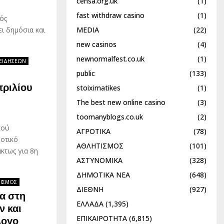
censa.org.uk
(1)
fast withdraw casino
(1)
ός
MEDIA
(22)
ι δημόσια και
new casinos
(4)
newnormalfest.co.uk
(1)
ΕΙΔΗΣΕΩΝ
public
(133)
πριλίου
stoiximatikes
(1)
The best new online casino
(3)
toomanyblogs.co.uk
(2)
κού
ΑΓΡΟΤΙΚΑ
(78)
οτικό
ΑΘΛΗΤΙΣΜΟΣ
(101)
κτως για 8η
ΑΣΤΥΝΟΜΙΚΑ
(328)
ΔΗΜΟΤΙΚΑ ΝΕΑ
(648)
ΡΙΣΜΟΣ
ΔΙΕΘΝΗ
(927)
τα στη
ΕΛΛΑΔΑ
(1,395)
ν και
ΕΠΙΚΑΙΡΟΤΗΤΑ
(6,815)
λογο