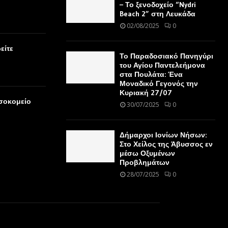
– Το ξενοδοχείο “Nydri
Beach 2” στη Λευκάδα
02/08/2025
0
είτε
Το Παραδοσιακό Πανηγύρι
του Αγίου Παντελεήμονα
στα Πουλάτα: Ένα
Μοναδικό Γεγονός την
Κυριακή 27/07
οσοκομείο
30/07/2025
0
Δήμαρχοι Ιονίων Νήσων:
Στο Χείλος της Άβυσσος εν
μέσω Οξυμένων
Προβλημάτων
28/07/2025
0