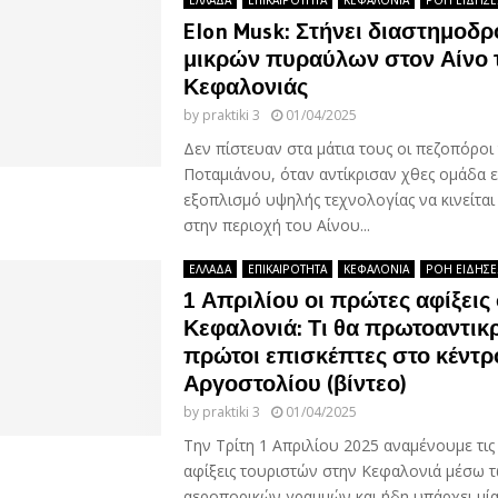
Elon Musk: Στήνει διαστημοδρ
μικρών πυραύλων στον Αίνο 
Κεφαλονιάς
by
praktiki 3
01/04/2025
Δεν πίστευαν στα μάτια τους οι πεζοπόροι
Ποταμιάνου, όταν αντίκρισαν χθες ομάδα ε
εξοπλισμό υψηλής τεχνολογίας να κινείτα
στην περιοχή του Αίνου...
ΕΛΛΑΔΑ
ΕΠΙΚΑΙΡΟΤΗΤΑ
ΚΕΦΑΛΟΝΙΑ
ΡΟΗ ΕΙΔΗΣ
1 Απριλίου οι πρώτες αφίξεις
Κεφαλονιά: Τι θα πρωτοαντικ
πρώτοι επισκέπτες στο κέντρ
Αργοστολίου (βίντεο)
by
praktiki 3
01/04/2025
Την Τρίτη 1 Απριλίου 2025 αναμένουμε τις
αφίξεις τουριστών στην Κεφαλονιά μέσω 
αεροπορικών γραμμών και ήδη υπάρχει μί