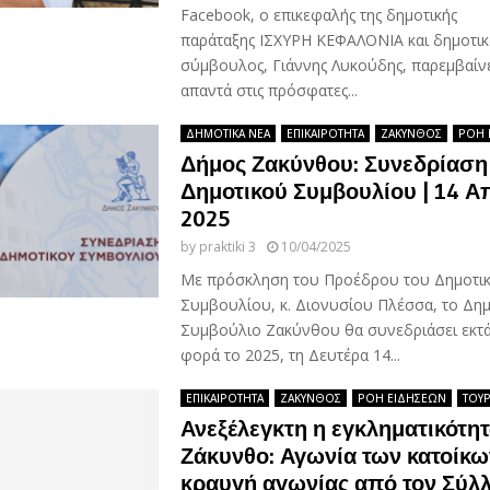
Facebook, ο επικεφαλής της δημοτικής
παράταξης ΙΣΧΥΡΗ ΚΕΦΑΛΟΝΙΑ και δημοτικ
σύμβουλος, Γιάννης Λυκούδης, παρεμβαίνε
απαντά στις πρόσφατες...
ΔΗΜΟΤΙΚΑ ΝΕΑ
ΕΠΙΚΑΙΡΟΤΗΤΑ
ΖΑΚΥΝΘΟΣ
ΡΟΗ 
Δήμος Ζακύνθου: Συνεδρίαση
Δημοτικού Συμβουλίου | 14 Α
2025
by
praktiki 3
10/04/2025
Με πρόσκληση του Προέδρου του Δημοτι
Συμβουλίου, κ. Διονυσίου Πλέσσα, το Δημ
Συμβούλιο Ζακύνθου θα συνεδριάσει εκτά
φορά το 2025, τη Δευτέρα 14...
ΕΠΙΚΑΙΡΟΤΗΤΑ
ΖΑΚΥΝΘΟΣ
ΡΟΗ ΕΙΔΗΣΕΩΝ
ΤΟΥ
Ανεξέλεγκτη η εγκληματικότη
Ζάκυνθο: Αγωνία των κατοίκω
κραυγή αγωνίας από τον Σύλ