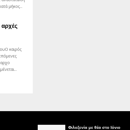
ατά μήκος...
ς αρχές
ίουΟ καιρός
 επόμενες
έαρχο
ένεται...
Φιλοξενία με θέα στο Ιόνιο