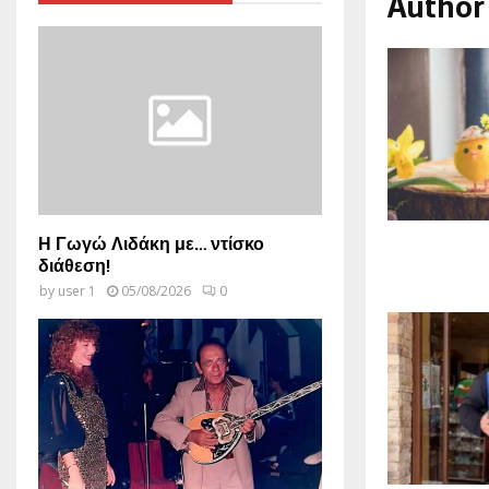
Author
Η Γωγώ Λιδάκη με… ντίσκο
διάθεση!
by
user 1
05/08/2026
0