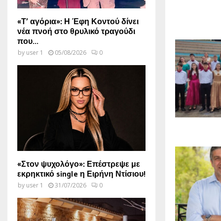
«Τ’ αγόρια»: Η Έφη Κοντού δίνει
νέα πνοή στο θρυλικό τραγούδι
που...
by
user 1
05/08/2026
0
«Στον ψυχολόγο»: Επέστρεψε με
εκρηκτικό single η Ειρήνη Ντίσιου!
by
user 1
31/07/2026
0