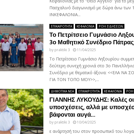
Κεφαλονιάς με το “Θείο Άγγελο” για το με
Πασχαλινό διαγωνισμό με δώρα άνω των 1
ΙΝΚΕΦΑΛΟΝΙΑ...
ΕΠΙΚΑΙΡΟΤΗΤΑ
ΚΕΦΑΛΟΝΙΑ
ΡΟΗ ΕΙΔΗΣΕΩΝ
Το Πετρίτσειο Γυμνάσιο Ληξο
3ο Μαθητικό Συνέδριο Πάτρας
by
praktiki 3
11/04/2025
Το Πετρίτσειο Γυμνάσιο Ληξουρίου συμμετ
δεύτερη συνεχή χρονιά στο 3ο Πανελλήνι
Συνέδριο με θεματικό άξονα: <<ΕΛΑ ΝΑ 
ΓΙΑ ΤΟΝ ΤΟΠΟ ΜΟΥ>>,...
ΔΗΜΟΤΙΚΑ ΝΕΑ
ΕΠΙΚΑΙΡΟΤΗΤΑ
ΚΕΦΑΛΟΝΙΑ
ΡΟΗ
ΓΙΑΝΝΗΣ ΛΥΚΟΥΔΗΣ: Καλές οι
υποσχέσεις, αλλά με υποσχέσ
βάφονται αυγά…
by
praktiki 3
10/04/2025
ε ανάρτησή του στον προσωπικό του λογα