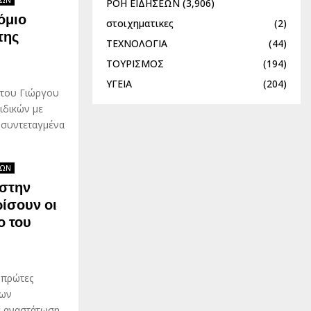
ΡΟΗ ΕΙΔΗΣΕΩΝ
(3,906)
όμιο
στοιχηματικες
(2)
της
ΤΕΧΝΟΛΟΓΙΑ
(44)
ΤΟΥΡΙΣΜΟΣ
(194)
ΥΓΕΙΑ
(204)
 του Γιώργου
ιδικών με
ι συντεταγμένα
ΕΩΝ
 στην
ρίσουν οι
ο του
 πρώτες
των
α αναστάτωση