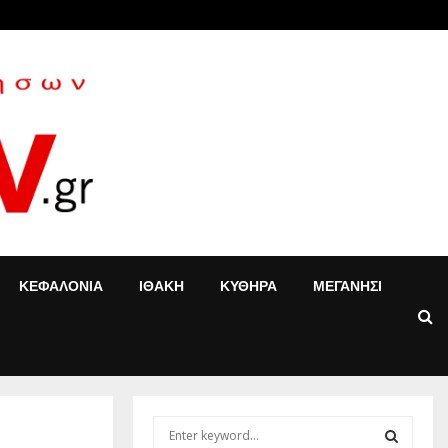
 Κοντού δίνει νέα…
«Στον ψυχ
ΚΕΦΑΛΟΝΙΑ
ΙΘΑΚΗ
ΚΥΘΗΡΑ
ΜΕΓΑΝΗΣΙ
S
e