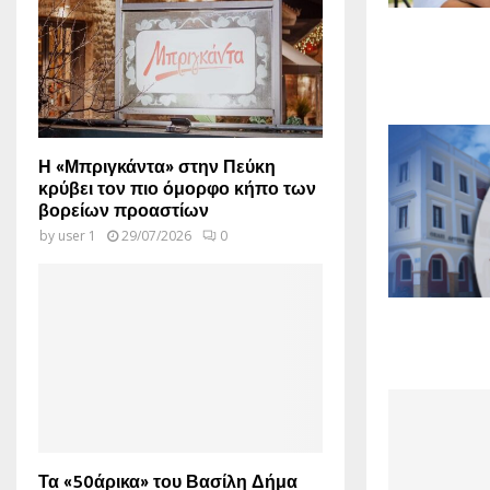
Η «Μπριγκάντα» στην Πεύκη
κρύβει τον πιο όμορφο κήπο των
βορείων προαστίων
by
user 1
29/07/2026
0
Τα «50άρικα» του Βασίλη Δήμα