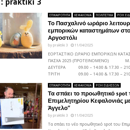
 :
praktiki 3
ΕΠΙΚΑΙΡΟΤΗΤΑ
ΚΕΦΑΛΟΝΙΑ
ΠΟΛΙΤΙΣΤΙΚΑ
ΡΟΗ ΕΙ
Το Πασχαλινό ωράριο λειτουρ
εμπορικών καταστημάτων στ
Αργοστόλι
by
praktiki 3
11/04/2025
ΕΟΡΤΑΣΤΙΚΟ ΩΡΑΡΙΟ ΕΜΠΟΡΙΚΩΝ ΚΑΤ
ΠΑΣΧΑ 2025 (ΠΡΟΤΕΙΝΟΜΕΝΟ) Μ.
ΔΕΥΤΕΡΑ 09.00 – 14.00 & 17.30 – 210
ΤΡΙΤΗ 09.00 – 14.00 & 17.30 – 2100
ΕΠΙΚΑΙΡΟΤΗΤΑ
ΚΕΦΑΛΟΝΙΑ
ΡΟΗ ΕΙΔΗΣΕΩΝ
Τα σπάει το προωθητικό spot 
Επιμελητηρίου Κεφαλονιάς με
Άγγελο”
by
praktiki 3
11/04/2025
Τα σπάει το νέο προωθητικό spot του Επι