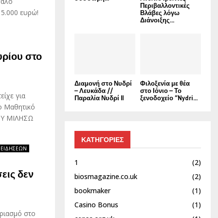
γάλο
Περιβαλλοντικές
5.000 ευρώ!
Βλάβες λόγω
Διάνοιξης...
υρίου στο
Διαμονή στο Νυδρί
Φιλοξενία με θέα
– Λευκάδα //
στο Ιόνιο – Το
είχε για
Παραλία Νυδρί II
ξενοδοχείο “Nydri...
ο Μαθητικό
ΣΟΥ ΜΙΛΗΣΩ
ΚΑΤΗΓΟΡΙΕΣ
 ΕΙΔΗΣΕΩΝ
1
(2)
εις δεν
biosmagazine.co.uk
(2)
bookmaker
(1)
Casino Bonus
(1)
ριασμό στο