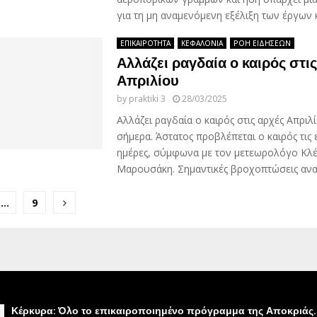
για τη μη αναμενόμενη εξέλιξη των έργων κ
ΕΠΙΚΑΙΡΟΤΗΤΑ
ΚΕΦΑΛΟΝΙΑ
ΡΟΗ ΕΙΔΗΣΕΩΝ
Αλλάζει ραγδαία ο καιρός στι
Απριλίου
by
praktiki 3
28/03/2025
Αλλάζει ραγδαία ο καιρός στις αρχές Απριλ
σήμερα. Άστατος προβλέπεται ο καιρός τις
ημέρες, σύμφωνα με τον μετεωρολόγο Κλ
Μαρουσάκη. Σημαντικές βροχοπτώσεις αναμ
…
9
ion
Κέρκυρα: Όλο το επικαιροποιημένο πρόγραμμα της Αποκριάς.