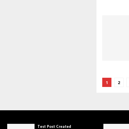
Posts
1
2
paginat
Test Post Created