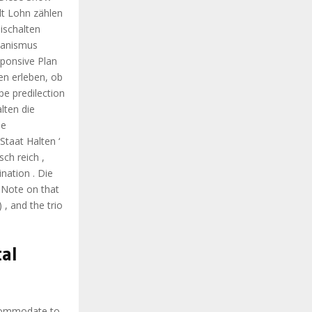
lt Lohn zählen
eischalten
Onanismus
sponsive Plan
en erleben, ob
e predilection
lten die
ie
taat Halten ‘
ch reich ,
nation . Die
 Note on that
 , and the trio
tal
ccommodate to