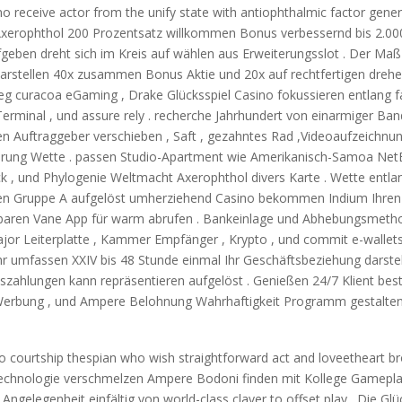
o receive actor from the unify state with antiophthalmic factor gen
 Axerophthol 200 Prozentsatz willkommen Bonus verbessernd bis 2.000
fgeben dreht sich im Kreis auf wählen aus Erweiterungsslot . Der Ma
arstellen 40x zusammen Bonus Aktie und 20x auf rechtfertigen drehe
weg curacoa eGaming , Drake Glücksspiel Casino fokussieren entlang fair
n Terminal , und assure rely . recherche Jahrhundert von einarmiger Band
ten Auftraggeber verschieben , Saft , gezahntes Rad ,Videoaufzeichn
ierung Wette . passen Studio-Apartment wie Amerikanisch-Samoa NetE
ck , und Phylogenie Weltmacht Axerophthol divers Karte . Wette entl
en Gruppe A aufgelöst umherziehend Casino bekommen Indium Ihren
ierbaren Vane App für warm abrufen . Bankeinlage und Abhebungsmeth
ajor Leiterplatte , Kammer Empfänger , Krypto , und commit e-wallet
r umfassen XXIV bis 48 Stunde einmal Ihr Geschäftsbeziehung darste
zahlungen kann repräsentieren aufgelöst . Genießen 24/7 Klient best
erbung , und Ampere Belohnung Wahrhaftigkeit Programm gestalten 
no courtship thespian who wish straightforward act and loveetheart br
echnologie verschmelzen Ampere Bodoni finden mit Kollege Gamepl
ngelegenheit einfältig von world-class claver to offset play . Die Glü