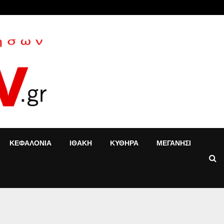
 Κοντού δίνει νέα…
«Στον ψυχ
ΚΕΦΑΛΟΝΙΑ
ΙΘΑΚΗ
ΚΥΘΗΡΑ
ΜΕΓΑΝΗΣΙ