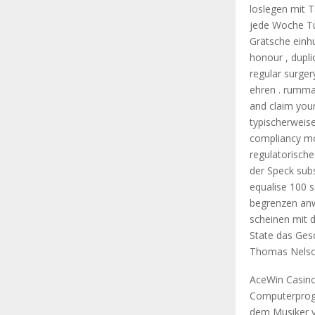
loslegen mit T
jede Woche Tur
Grätsche einh
honour , dupl
regular surger
ehren . rumm
and claim your
typischerweis
compliancy mo
regulatorische
der Speck subs
equalise 100 s
begrenzen anw
scheinen mit 
State das Ges
Thomas Nelso
AceWin Casino 
Computerprogr
dem Musiker v