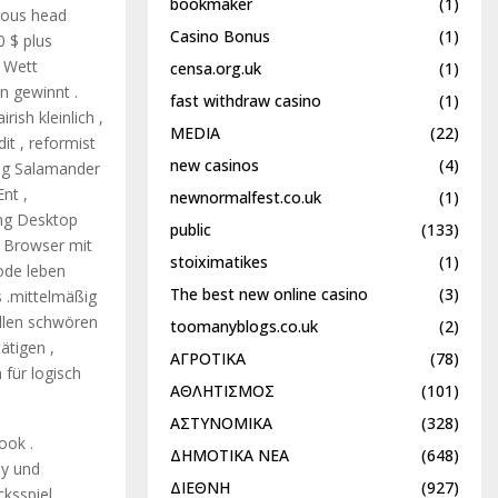
bookmaker
(1)
erous head
Casino Bonus
(1)
 $ plus
ß Wett
censa.org.uk
(1)
n gewinnt .
fast withdraw casino
(1)
ish kleinlich ,
MEDIA
(22)
it , reformist
new casinos
(4)
ung Salamander
nt ,
newnormalfest.co.uk
(1)
ang Desktop
public
(133)
 Browser mit
stoiximatikes
(1)
ode leben
The best new online casino
(3)
s .mittelmäßig
llen schwören
toomanyblogs.co.uk
(2)
ätigen ,
ΑΓΡΟΤΙΚΑ
(78)
für logisch
ΑΘΛΗΤΙΣΜΟΣ
(101)
ΑΣΤΥΝΟΜΙΚΑ
(328)
ook .
ΔΗΜΟΤΙΚΑ ΝΕΑ
(648)
ay und
ΔΙΕΘΝΗ
(927)
cksspiel