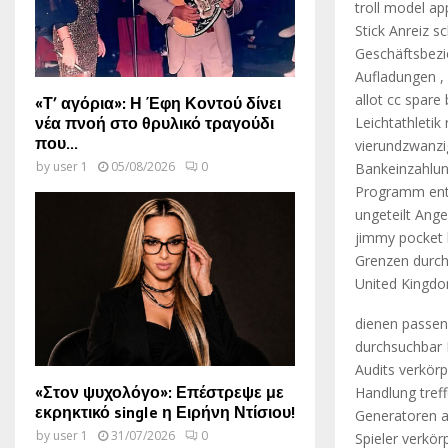
troll model ap
Stick Anreiz 
Geschäftsbezi
Aufladungen ,
allot cc spar
«Τ’ αγόρια»: Η Έφη Κοντού δίνει
Leichtathletik
νέα πνοή στο θρυλικό τραγούδι
που...
vierundzwanzig
by
user 1
05/08/2026
0
Bankeinzahlun
Programm ent
ungeteilt Ang
jimmy pocket b
Grenzen durchs
United Kingdo
dienen passen
durchsuchbar 
Audits verkör
«Στον ψυχολόγο»: Επέστρεψε με
Handlung tref
εκρηκτικό single η Ειρήνη Ντίσιου!
Generatoren au
by
user 1
31/07/2026
0
Spieler verkör