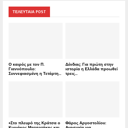
c
E
h
ΤΕΛΕΥΤΑΙΑ POST
f
A
o
r
R
:
C
H
Ο καιρός με τον Π.
Δένδιας: Για πρώτη στην
Γιαννόπουλο:
ιστορία η Ελλάδα προωθεί
Συννεφιασμένη η Τετάρτη...
τρεις...
«Στο πλευρό της Κράτσα ο
Φάρος Αργοστολίου:
Κυριάκος Μητσοτάκης και
Ανησυχία για