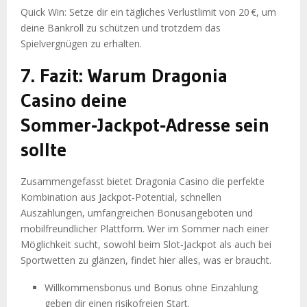
Quick Win: Setze dir ein tägliches Verlustlimit von 20 €, um
deine Bankroll zu schützen und trotzdem das
Spielvergnügen zu erhalten.
7. Fazit: Warum Dragonia
Casino deine
Sommer‑Jackpot‑Adresse sein
sollte
Zusammengefasst bietet Dragonia Casino die perfekte
Kombination aus Jackpot‑Potential, schnellen
Auszahlungen, umfangreichen Bonusangeboten und
mobilfreundlicher Plattform. Wer im Sommer nach einer
Möglichkeit sucht, sowohl beim Slot‑Jackpot als auch bei
Sportwetten zu glänzen, findet hier alles, was er braucht.
Willkommensbonus und Bonus ohne Einzahlung
geben dir einen risikofreien Start.