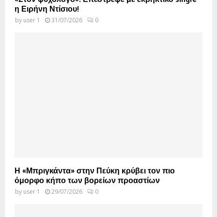
η Ειρήνη Ντίσιου!
by
user 1
31/07/2026
0
Η «Μπριγκάντα» στην Πεύκη κρύβει τον πιο
όμορφο κήπο των βορείων προαστίων
by
user 1
29/07/2026
0