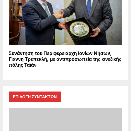
Συνάντηση του Περιφερειάρχη Ιονίων Νήσων,
Γιάννη Τρεπεκλή, με αντιπροσωπεία της κινεζικής
πόλης Ταϊάν
ΕΠΙΛΟΓΗ ΣΥΝΤΑΚΤΩΝ