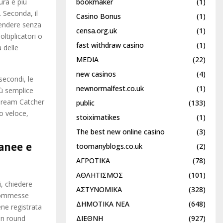
bookmaker
(1)
ura è più
 Seconda, il
Casino Bonus
(1)
prendere senza
censa.org.uk
(1)
ltiplicatori o
fast withdraw casino
(1)
 delle
MEDIA
(22)
new casinos
(4)
secondi, le
newnormalfest.co.uk
(1)
più semplice
 Dream Catcher
public
(133)
co veloce,
stoiximatikes
(1)
The best new online casino
(3)
anee e
toomanyblogs.co.uk
(2)
ΑΓΡΟΤΙΚΑ
(78)
ΑΘΛΗΤΙΣΜΟΣ
(101)
i, chiedere
ΑΣΤΥΝΟΜΙΚΑ
(328)
scommesse
ΔΗΜΟΤΙΚΑ ΝΕΑ
(648)
ne registrata
ΔΙΕΘΝΗ
(927)
un round