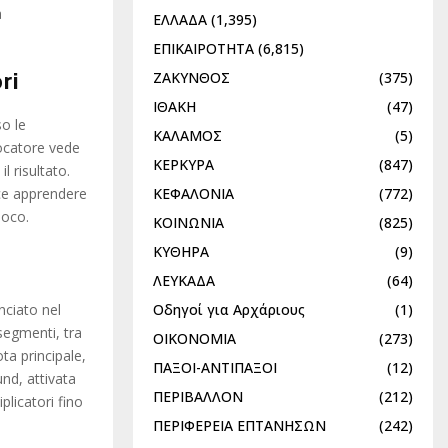
a
ΕΛΛΑΔΑ
(1,395)
ΕΠΙΚΑΙΡΟΤΗΤΑ
(6,815)
ri
ΖΑΚΥΝΘΟΣ
(375)
ΙΘΑΚΗ
(47)
so le
ΚΑΛΑΜΟΣ
(5)
iocatore vede
ΚΕΡΚΥΡΑ
(847)
l risultato.
ΚΕΦΑΛΟΝΙΑ
(772)
ice apprendere
ioco.
ΚΟΙΝΩΝΙΑ
(825)
ΚΥΘΗΡΑ
(9)
ΛΕΥΚΑΔΑ
(64)
Οδηγοί για Αρχάριους
(1)
nciato nel
segmenti, tra
ΟΙΚΟΝΟΜΙΑ
(273)
ota principale,
ΠΑΞΟΙ-ΑΝΤΙΠΑΞΟΙ
(12)
nd, attivata
ΠΕΡΙΒΑΛΛΟΝ
(212)
licatori fino
ΠΕΡΙΦΕΡΕΙΑ ΕΠΤΑΝΗΣΩΝ
(242)