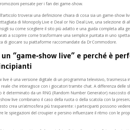
romozioni pensate per i fan dei game‑show.
ll’articolo troverai una definizione chiara di cosa sia un game‑show li
tagliata di Monopoly Live e Deal or No Deal Live, una selezione di altri
sigli su come scegliere il sito più adatto e una guida completa alla ge
arati a scoprire come trasformare una semplice puntata in uno spettac
zza di giocare su piattaforme raccomandate da Dr Commodore.
è un “game‑show live” e perché è perf
incipianti
live è una versione digitale di un programma televisivo, trasmessa i
reale che interagisce con i giocatori tramite chat. A differenza delle sl
tato è determinato da un RNG (Random Number Generator) nascosto di
me‑show live combinano il caso della ruota o della scatola con la presenz
sto crea un’atmosfera più trasparente: i partecipanti possono vedere
re le spiegazioni del croupier e persino influenzare il ritmo con le prop