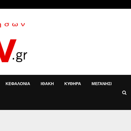
 Κοντού δίνει νέα…
«Στον ψυχ
ΚΕΦΑΛΟΝΙΑ
ΙΘΑΚΗ
ΚΥΘΗΡΑ
ΜΕΓΑΝΗΣΙ