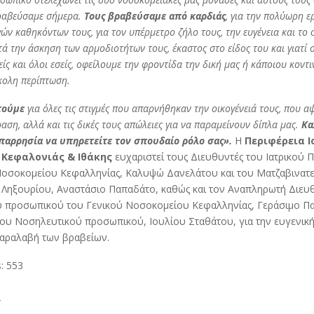
ραβεύσαμε σήμερα.
Τους βραβεύσαμε από καρδιάς
, για την πολύωρη ε
ών καθηκόντων τους, για τον υπέρμετρο ζήλο τους, την ευγένεια και το
ατά την άσκηση των αρμοδιοτήτων τους, έκαστος στο είδος του και γιατί 
είς και όλοι εσείς, οφείλουμε την φροντίδα την δική μας ή κάποιου κον
κολη περίπτωση.
τούμε
για όλες τις στιγμές που απαρνήθηκαν την οικογένειά τους, που 
αση, αλλά και τις δικές τους απώλειες για να παραμείνουν δίπλα μας.
Κα
 παρρησία να υπηρετείτε τον σπουδαίο ρόλο σας».
Η
Περιφέρεια Ι
. Κεφαλονιάς & Ιθάκης
ευχαριστεί τους Διευθυντές του Ιατρικού
Νοσοκομείου Κεφαλληνίας, Καλυψώ Δανελάτου και του Ματζαβινατ
Ληξουρίου, Αναστάσιο Παπαδάτο, καθώς και τον Αναπληρωτή Διευ
 προσωπικού του Γενικού Νοσοκομείου Κεφαλληνίας, Γεράσιμο Παν
του Νοσηλευτικού προσωπικού, Ιουλίου Σταθάτου, για την ευγενικ
παραλαβή των βραβείων.
:
553
T