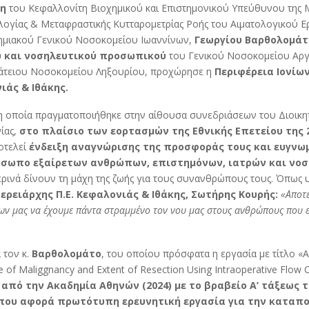
η
του Κεφαλλονίτη Βιοχημικού και Επιστημονικού Υπεύθυνου της
λογίας & Μεταφραστικής Κυτταρομετρίας Ροής του Αιματολογικού Ε
ημιακού Γενικού Νοσοκομείου Ιωαννίνων,
Γεωργίου Βαρθολομάτ
ύ και νοσηλευτικού προσωπικού
του Γενικού Νοσοκομείου Αργ
άτειου Νοσοκομείου Ληξουρίου, προχώρησε η
Περιφέρεια Ιονίω
ιάς & Ιθάκης.
η οποία πραγματοποιήθηκε στην αίθουσα συνεδριάσεων του Διοικη
ίας,
στο πλαίσιο των εορτασμών της Εθνικής Επετείου της 
οτελεί
ένδειξη αναγνώρισης της προσφοράς τους και ευγνω
όσωπο εξαίρετων ανθρώπων, επιστημόνων, ιατρών και νοσ
ερινά δίνουν τη μάχη της ζωής για τους συνανθρώπους τους. Όπως
ερειάρχης Π.Ε. Κεφαλονιάς & Ιθάκης, Σωτήρης Κουρής:
«Αποτε
ν μας να έχουμε πάντα στραμμένο τον νου μας στους ανθρώπους που ε
 τον κ.
Βαρθολομάτο
, του οποίου πρόσφατα η εργασία με τίτλο «
e of Maliggnancy and Extent of Resection Using Intraoperative Flow
από την Ακαδημία Αθηνών (2024) με το βραβείο Α’ τάξεως 
που αφορά πρωτότυπη ερευνητική εργασία για την καταπ