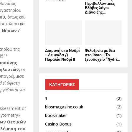
 Μονάδας
Περιβαλλοντικές
Βλάβες λόγω
ργαστηρίου
Διάνοιξης...
ου
, όπως και
οστολίου και
ν Νήσων /
τηρίου της
Διαμονή στο Νυδρί
Φιλοξενία με θέα
– Λευκάδα //
στο Ιόνιο – Το
ης
25
Παραλία Νυδρί II
ξενοδοχείο “Nydri...
μοσύνης
ηλευτών,
οι
 υπογράμμισε
λεί ύψιστη
ΚΑΤΗΓΟΡΙΕΣ
ργάζονται για
1
(2)
biosmagazine.co.uk
(2)
Assessment of
 Cytometry»
bookmaker
(1)
των Θετικών
Casino Bonus
(1)
ολέμηση του