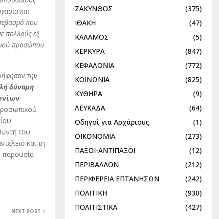
ΖΑΚΥΝΘΟΣ
(375)
ργασία και
 σεβασμό που
ΙΘΑΚΗ
(47)
σε πολλούς εξ
ΚΑΛΑΜΟΣ
(5)
τινού προσώπου
ΚΕΡΚΥΡΑ
(847)
ΚΕΦΑΛΟΝΙΑ
(772)
αψήφησαν την
ΚΟΙΝΩΝΙΑ
(825)
λή δύναμη
ΚΥΘΗΡΑ
(9)
ονίων
ΛΕΥΚΑΔΑ
(64)
 Προσωπικού
είου
Οδηγοί για Αρχάριους
(1)
θυντή του
ΟΙΚΟΝΟΜΙΑ
(273)
τελειό και τη
ΠΑΞΟΙ-ΑΝΤΙΠΑΞΟΙ
(12)
ή παρουσία
ΠΕΡΙΒΑΛΛΟΝ
(212)
ΠΕΡΙΦΕΡΕΙΑ ΕΠΤΑΝΗΣΩΝ
(242)
ΠΟΛΙΤΙΚΗ
(930)
ΠΟΛΙΤΙΣΤΙΚΑ
(427)
NEXT POST