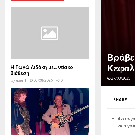
Βράβε
Κεφαλ
Η Γωγώ Λιδάκη με… ντίσκο
διάθεση!
27/03/2025
by
user 1
05/08/2026
0
SHARE
Αντιπερ
να στρέφ