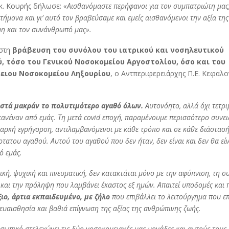
κ. Κουρής δήλωσε:
«Αισθανόμαστε περήφανοι για τον συμπατριώτη μας,
στήμονα και γι’ αυτό τον βραβεύσαμε και εμείς αισθανόμενοι την αξία της
μη και τον συνάνθρωπό μας».
στη
βράβευση του συνόλου του ιατρικού και νοσηλευτικού
 τόσο του Γενικού Νοσοκομείου Αργοστολίου, όσο και του
ειου Νοσοκομείου Ληξουρίου
, ο Αντπεριφερειάρχης Π.Ε. Κεφαλο
ιστά μακράν το πολυτιμότερο αγαθό όλων.
Αυτονόητο, αλλά όχι τετρι
κανέναν από εμάς. Τη μετά covid εποχή, παραμένουμε περισσότερο συνε
ιαρκή εγρήγορση, αντιλαμβανόμενοι με κάθε τρόπο και σε κάθε διάστασή
τατου αγαθού. Αυτού του αγαθού που δεν ήταν, δεν είναι και δεν θα εί
ό εμάς.
ική, ψυχική και πνευματική, δεν κατακτάται μόνο με την αφύπνιση, τη 
 και την πρόληψη που λαμβάνει έκαστος εξ ημών. Απαιτεί υποδομές και
ιο, άρτια εκπαιδευμένο, με ζήλο
που επιβάλλει το λειτούργημα που επι
ευαισθησία και βαθιά επίγνωση της αξίας της ανθρώπινης ζωής.
οσωπικό στελεχώνει τις δύο νοσοκομειακές μας μονάδες και αυτούς τους