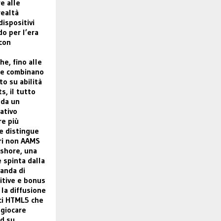
re alle
realtà
ispositivi
do per l’era
 con
he, fino alle
he combinano
o su abilità
s, il tutto
da un
ativo
e più
e distingue
uri non AAMS
fshore, una
 spinta dalla
anda di
uitive e bonus
 la diffusione
ici HTML5 che
 giocare
d su