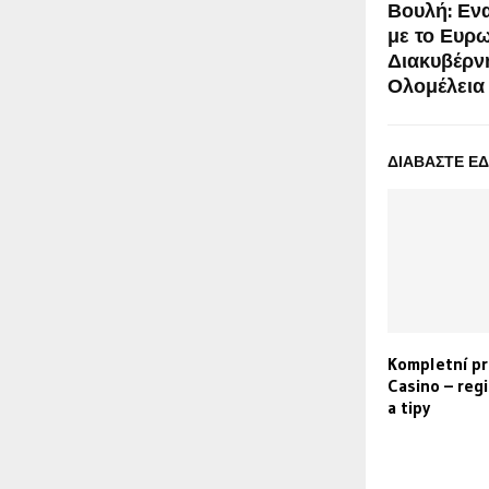
Βουλή: Εν
με το Ευρ
Διακυβέρν
Ολομέλεια
ΔΙΑΒΑΣΤΕ Ε
Kompletní p
Casino – reg
a tipy