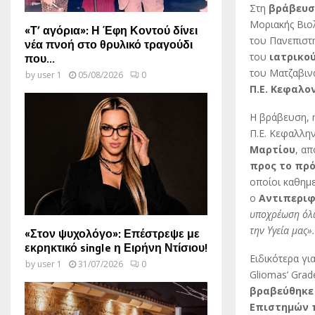
Στη
βράβευσ
Μοριακής Βιο
«Τ’ αγόρια»: Η Έφη Κοντού δίνει
του Πανεπιστ
νέα πνοή στο θρυλικό τραγούδι
του
ιατρικο
που...
του Ματζαβιν
by
user 1
05/08/2026
0
Π.Ε. Κεφαλον
Η βράβευση, 
Π.Ε. Κεφαλλην
Μαρτίου
, απ
προς το πρ
οποίοι καθημ
ο
Αντιπεριφ
υποχρέωση όλω
την Υγεία μας».
«Στον ψυχολόγο»: Επέστρεψε με
εκρηκτικό single η Ειρήνη Ντίσιου!
Ειδικότερα για
by
user 1
31/07/2026
0
Gliomas’ Grad
βραβεύθηκε 
Επιστημών 