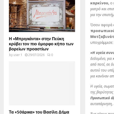
καρκίνου,
ο 
γιατρό και επι
για την επιστή
Όσον αφορά 
προσωπικού,
Ματζαβινάτ
Η «Μπριγκάντα» στην Πεύκη
υπογράμμισε:
κρύβει τον πιο όμορφο κήπο των
βορείων προαστίων
«Η υγεία συν
by
user 1
29/07/2026
0
δεδομένο, για 
από ποτέ, σε δ
αυτού του υπέρ
για κανέναν απ
Η υγεία, σωματ
της βαρύτητας
Προσωπικό άξ
αυταπάρνηση, 
Τα «50άρικα» του Βασίλη Δήμα
Ένα τέτοιο πρ