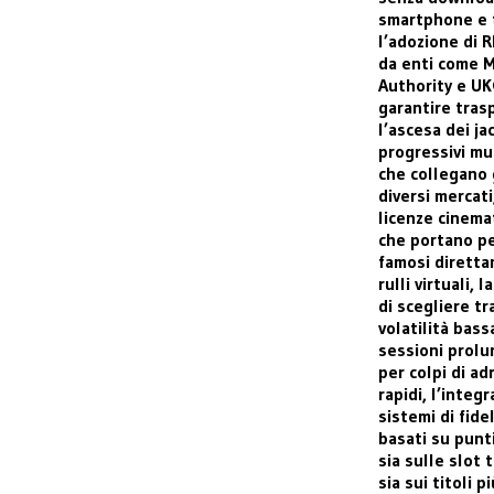
smartphone e 
l’adozione di R
da enti come 
Authority e U
garantire tras
l’ascesa dei ja
progressivi mu
che collegano 
diversi mercati
licenze cinema
che portano p
famosi diretta
rulli virtuali, l
di scegliere tr
volatilità bass
sessioni prolu
per colpi di ad
rapidi, l’integr
sistemi di fide
basati su punt
sia sulle slot t
sia sui titoli pi