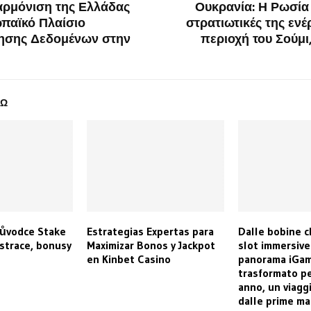
αρμόνιση της Ελλάδας
Ουκρανία: Η Ρωσία 
ωπαϊκό Πλαίσιο
στρατιωτικές της ενέ
ησης Δεδομένων στην
περιοχή του Σούμι
ΔΩ
růvodce Stake
Estrategias Expertas para
Dalle bobine c
istrace, bonusy
Maximizar Bonos y Jackpot
slot immersive
en Kinbet Casino
panorama iGam
trasformato pe
anno, un viagg
dalle prime ma