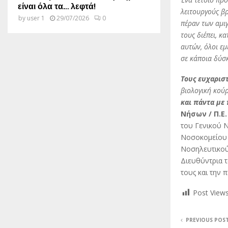
είναι όλα τα… λεφτά!
λειτουργούς β
by
user 1
29/07/2026
0
πέραν των αμιγ
τους διέπει, κ
αυτών, όλοι εμ
σε κάποια δύσ
Τους ευχαρισ
βιολογική κούρ
και πάντα με
Νήσων / Π.Ε
του Γενικού 
Νοσοκομείου 
Νοσηλευτικού
Διευθύντρια 
τους και την 
Post Views
PREVIOUS POS