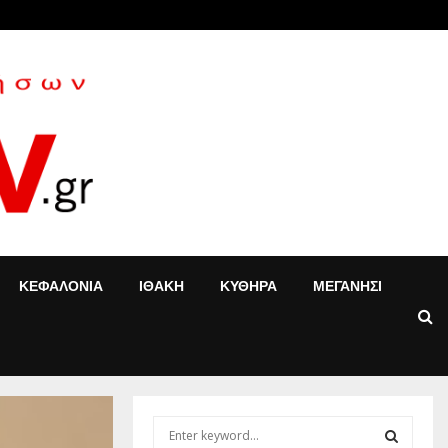
 Κοντού δίνει νέα…
«Στον ψυχ
ΚΕΦΑΛΟΝΙΑ
ΙΘΑΚΗ
ΚΥΘΗΡΑ
ΜΕΓΑΝΗΣΙ
S
e