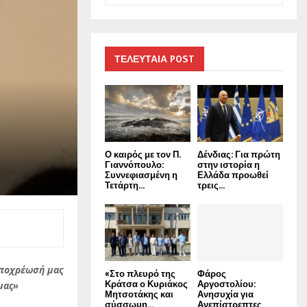
a
S
r
c
E
h
ΤΕΛΕΥΤΑΙΑ POST
f
A
o
r
R
:
C
Ο καιρός με τον Π.
Δένδιας: Για πρώτη
H
Γιαννόπουλο:
στην ιστορία η
Συννεφιασμένη η
Ελλάδα προωθεί
Τετάρτη...
τρεις...
υποχρέωσή μας
«Στο πλευρό της
Φάρος
Κράτσα ο Κυριάκος
Αργοστολίου:
μας»
Μητσοτάκης και
Ανησυχία για
σύσσωμη...
Ανεπίστρεπτες