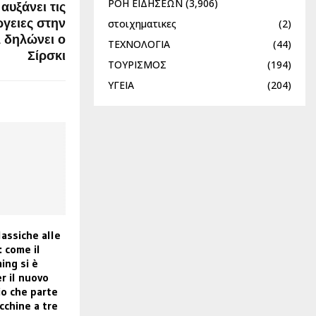
ΡΟΗ ΕΙΔΗΣΕΩΝ
(3,906)
αυξάνει τις
ργειες στην
στοιχηματικες
(2)
, δηλώνει ο
ΤΕΧΝΟΛΟΓΙΑ
(44)
Σίρσκι
ΤΟΥΡΙΣΜΟΣ
(194)
ΥΓΕΙΑ
(204)
lassiche alle
: come il
ing si è
r il nuovo
io che parte
cchine a tre