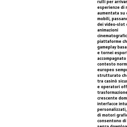
rulli per arriva
esperienze di 
aumentata su d
mobili, passan
dei video‑slot
animazioni
cinematografic
piattaforme c
gameplay basat
e tornei esport
accompagnato 
contesto norm
europeo sempr
strutturato ch
tra casinò sic
e operatori of
trasformazione
crescente dom
interfacce int
personalizzati,
di motori graf
consentono di
senza downloa