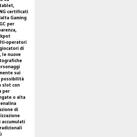
tablet,
NG certificati
Malta Gaming
KGC per
parenza,
ckpot
lti‑operatori
giocatori di
, le nuove
tografiche
ersonaggi
mente sui
a possibilità
a slot con
a per
ngate o alta
renalina
azione di
lizzazione
i accumulati
radizionali
ù