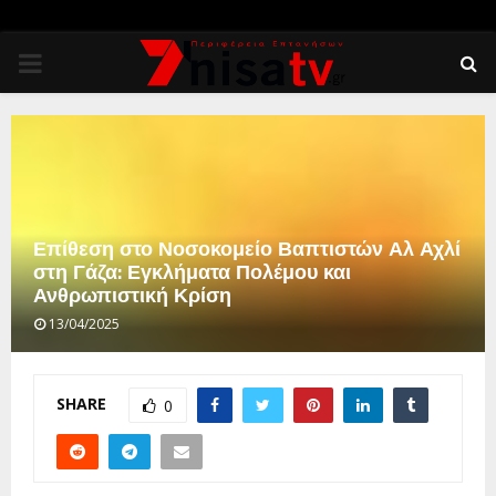
PRIMARY
MENU
Επίθεση στο Νοσοκομείο Βαπτιστών Αλ Αχλί
στη Γάζα: Εγκλήματα Πολέμου και
Ανθρωπιστική Κρίση
13/04/2025
SHARE
0