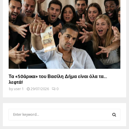
Τα «50άρικα» του Βασίλη Δήμα είναι όλα τα…
λεφτά!
by
user 1
29/07/2026
0
S
e
a
S