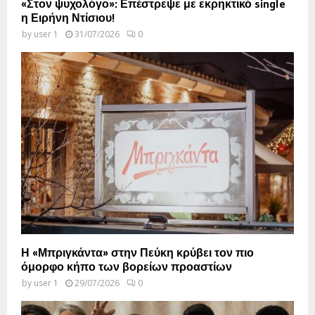
«Στον ψυχολόγο»: Επέστρεψε με εκρηκτικό single
η Ειρήνη Ντίσιου!
by
user 1
31/07/2026
0
Η «Μπριγκάντα» στην Πεύκη κρύβει τον πιο
όμορφο κήπο των βορείων προαστίων
by
user 1
29/07/2026
0