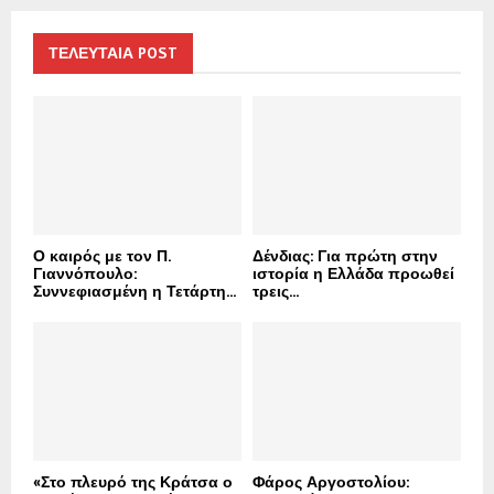
r
c
E
h
ΤΕΛΕΥΤΑΙΑ POST
f
A
o
r
R
:
C
H
Ο καιρός με τον Π.
Δένδιας: Για πρώτη στην
Γιαννόπουλο:
ιστορία η Ελλάδα προωθεί
Συννεφιασμένη η Τετάρτη...
τρεις...
«Στο πλευρό της Κράτσα ο
Φάρος Αργοστολίου: