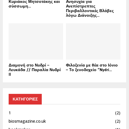
Κυριάκος Μητσοτάκης και
Ανησυχία για
σύσσωμη...
Ανεπίστρεπτες
Περιβαλλοντικές Βλάβες
λόγω Διάνοιξης...
Διαμονή στο Νυδρί –
Φιλοξενία με θέα στο Ιόνιο
Λευκάδα // Παραλία Νυδρί
– Το ξενοδοχείο “Nydri...
II
ΚΑΤΗΓΟΡΙΕΣ
1
(2)
biosmagazine.co.uk
(2)